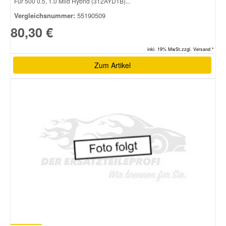
Für 500 0.5, 1.0 Mild Hybrid (312AYD1B)...
Vergleichsnummer:
55190509
80,30 €
inkl. 19% MwSt.zzgl. Versand *
Zum Artikel