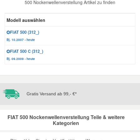
500 Nockenwellenverstellung Artikel zu finden
Reparatur-Zubehör
Schlüsselgehäuse
Daewoo Ersatzteile
Scheibenreinigung
Modell auswählen
Karosserie Werkzeug
Werkstattbedarf
Daihatsu Ersatzteile
Zündanlage und Glühanlage
FIAT 500 (312_)
Bj. 10.2007 - heute
Winter-Autozubehör
Dodge Ersatzteile
FIAT 500 C (312_)
Bj. 09.2009 - heute
Honda Ersatzteile
Hyundai Ersatzteile
Gratis Versand ab 99,- €*
Jeep Ersatzteile
FIAT 500 Nockenwellenverstellung Teile & weitere
Kia Ersatzteile
Kategorien
Lancia Ersatzteile