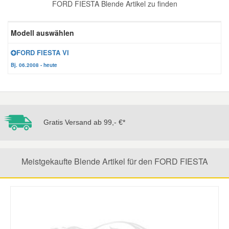
FORD FIESTA Blende Artikel zu finden
Reparatur-Zubehör
Schlüsselgehäuse
Daewoo Ersatzteile
Scheibenreinigung
Modell auswählen
Karosserie Werkzeug
Werkstattbedarf
Daihatsu Ersatzteile
Zündanlage und Glühanlage
FORD FIESTA VI
Bj. 06.2008 - heute
Winter-Autozubehör
Dodge Ersatzteile
Honda Ersatzteile
Gratis Versand ab 99,- €*
Hyundai Ersatzteile
Meistgekaufte Blende Artikel für den FORD FIESTA
Jeep Ersatzteile
Kia Ersatzteile
Lancia Ersatzteile