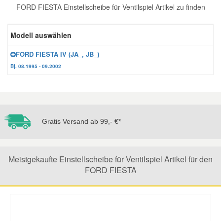
FORD FIESTA Einstellscheibe für Ventilspiel Artikel zu finden
Reparatur-Zubehör
Schlüsselgehäuse
Daewoo Ersatzteile
Scheibenreinigung
Modell auswählen
Karosserie Werkzeug
Werkstattbedarf
Daihatsu Ersatzteile
Zündanlage und Glühanlage
FORD FIESTA IV (JA_, JB_)
Bj. 08.1995 - 09.2002
Winter-Autozubehör
Dodge Ersatzteile
Honda Ersatzteile
Gratis Versand ab 99,- €*
Hyundai Ersatzteile
Jeep Ersatzteile
Meistgekaufte Einstellscheibe für Ventilspiel Artikel für den
FORD FIESTA
Kia Ersatzteile
Lancia Ersatzteile