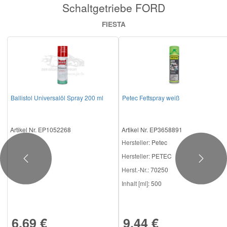
Schaltgetriebe FORD
Reparatur-Zubehör
Schlüsselgehäuse
Daewoo Ersatzteile
Scheibenreinigung
FIESTA
Karosserie Werkzeug
Werkstattbedarf
Daihatsu Ersatzteile
Zündanlage und Glühanlage
Winter-Autozubehör
Dodge Ersatzteile
Ballistol Universalöl Spray 200 ml
Petec Fettspray weiß
Honda Ersatzteile
Artikel Nr. EP1052268
Artikel Nr. EP3658891
Hyundai Ersatzteile
Hersteller
: Petec
Hersteller:
PETEC
Jeep Ersatzteile
Previous
Next
Herst.-Nr.:
70250
Inhalt [ml]:
500
Kia Ersatzteile
6,69 €
9,44 €
Lancia Ersatzteile