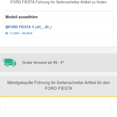
FORD FIESTA Führung für Seitenscheibe Artikel zu finden
Reparatur-Zubehör
Schlüsselgehäuse
Daewoo Ersatzteile
Scheibenreinigung
Modell auswählen
Karosserie Werkzeug
Werkstattbedarf
Daihatsu Ersatzteile
Zündanlage und Glühanlage
FORD FIESTA V (JH_, JD_)
Bj. 11.2001 - 03.2010
Winter-Autozubehör
Dodge Ersatzteile
Honda Ersatzteile
Gratis Versand ab 99,- €*
Hyundai Ersatzteile
Meistgekaufte Führung für Seitenscheibe Artikel für den
Jeep Ersatzteile
FORD FIESTA
Kia Ersatzteile
Lancia Ersatzteile