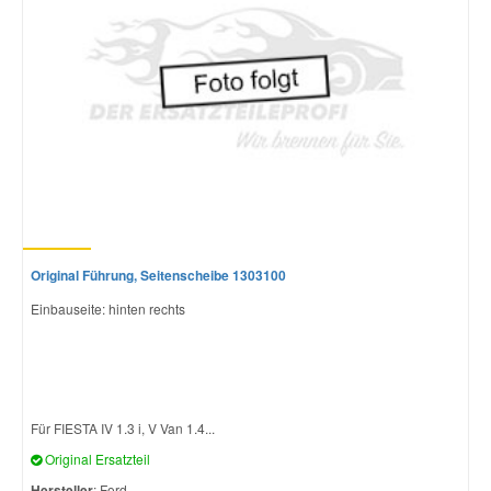
Mazda Ersatzteile
Mercedes Ersatzteile
Mini Ersatzteile
Mitsubishi Ersatzteile
Original Führung, Seitenscheibe 1303100
Nissan Ersatzteile
Einbauseite: hinten rechts
Porsche Ersatzteile
Seat Ersatzteile
Für FIESTA IV 1.3 i, V Van 1.4...
Original Ersatzteil
Skoda Ersatzteile
Hersteller
: Ford