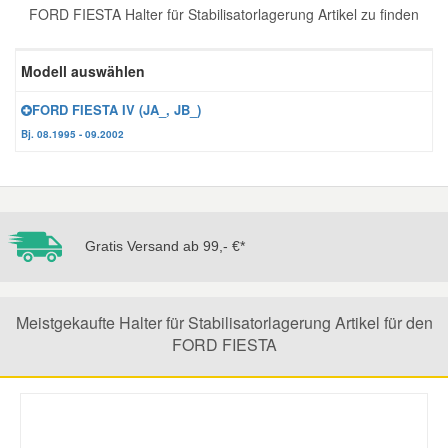
FORD FIESTA Halter für Stabilisatorlagerung Artikel zu finden
Reparatur-Zubehör
Schlüsselgehäuse
Daewoo Ersatzteile
Scheibenreinigung
Modell auswählen
Karosserie Werkzeug
Werkstattbedarf
Daihatsu Ersatzteile
Zündanlage und Glühanlage
FORD FIESTA IV (JA_, JB_)
Bj. 08.1995 - 09.2002
Winter-Autozubehör
Dodge Ersatzteile
Honda Ersatzteile
Gratis Versand ab 99,- €*
Hyundai Ersatzteile
Jeep Ersatzteile
Meistgekaufte Halter für Stabilisatorlagerung Artikel für den
FORD FIESTA
Kia Ersatzteile
Lancia Ersatzteile