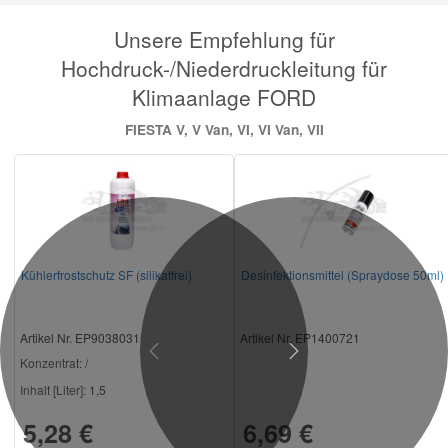
Unsere Empfehlung für
Hochdruck-/Niederdruckleitung für
Klimaanlage FORD
FIESTA V, V Van, VI, VI Van, VII
Kühlerfrostschutz SF (silikatfrei)
Desinfektionsmittel (Spraydose 50ml)
Artikel Nr. EP9038031
Artikel Nr. EP1400721
Previous
Next
Konzentrat:
/
Inhalt [Liter]:
1,5
5,28 €
6,69 €