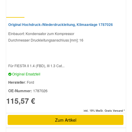
Original Hochdruck-/Niederdruckleitung, Klimaanlage 1787026
Einbauort: Kondensator zum Kompressor
Durchmesser Druckleitungsanschluss [mm]: 16
Für FIESTA II 1.4 (FBD), III 1.3 Cat...
Original Ersatzteil
Hersteller
: Ford
OE-Nummer:
1787026
115,57 €
inkl. 19% MwSt. Gratis Versand *
Zum Artikel