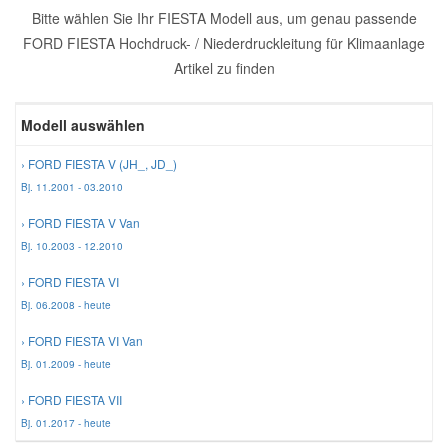
Bitte wählen Sie Ihr FIESTA Modell aus, um genau passende
Reparatur-Zubehör
Schlüsselgehäuse
Daewoo Ersatzteile
FORD FIESTA Hochdruck- / Niederdruckleitung für Klimaanlage
Scheibenreinigung
Artikel zu finden
Karosserie Werkzeug
Werkstattbedarf
Daihatsu Ersatzteile
Zündanlage und Glühanlage
Modell auswählen
Winter-Autozubehör
Dodge Ersatzteile
› FORD FIESTA V (JH_, JD_)
Bj. 11.2001 - 03.2010
Honda Ersatzteile
› FORD FIESTA V Van
Bj. 10.2003 - 12.2010
Hyundai Ersatzteile
› FORD FIESTA VI
Bj. 06.2008 - heute
Jeep Ersatzteile
› FORD FIESTA VI Van
Bj. 01.2009 - heute
Kia Ersatzteile
› FORD FIESTA VII
Bj. 01.2017 - heute
Lancia Ersatzteile