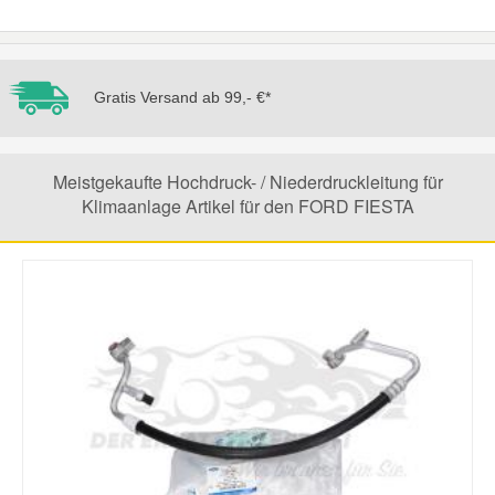
Mazda Ersatzteile
Gratis Versand ab 99,- €*
Mercedes Ersatzteile
Mini Ersatzteile
Meistgekaufte Hochdruck- / Niederdruckleitung für
Klimaanlage Artikel für den FORD FIESTA
Mitsubishi Ersatzteile
Nissan Ersatzteile
Porsche Ersatzteile
Seat Ersatzteile
Skoda Ersatzteile