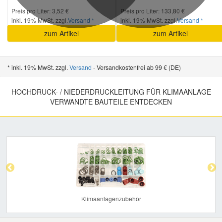
Preis pro Liter: 3,52 €
Preis pro Liter: 133,80 €
inkl. 19% MwSt. zzgl.
Versand *
inkl. 19% MwSt. zzgl.
Versand *
zum Artikel
zum Artikel
* inkl. 19% MwSt. zzgl.
Versand
- Versandkostenfrei ab 99 € (DE)
HOCHDRUCK- / NIEDERDRUCKLEITUNG FÜR KLIMAANLAGE
VERWANDTE BAUTEILE ENTDECKEN
Previous
Nex
Klimaanlagenzubehör