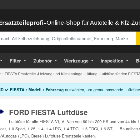
-
Ersatzteileprofi
Online-Shop für Autoteile & Kfz-Z
abe
Filter
Zubehör
Werkzeuge
Inspektion
B
ht
›
FIESTA Ersatzteile
›
Heizung und Klimaanlage
›
Lüftung
›
Luftdüse für den FIEST
RD
FIESTA
Modell
Fahrzeug
auswählen, um genau passende Luftdüse A
FORD FIESTA Luftdüse
Luftdüse für alle FIESTA VI, VI Van von 60 bis 200 PS und von 44 bis
st, 1.0 Sport, 1.25, 1.4, 1.4 LPG, 1.4 TDCi, 1.5 TDCi, 1.6 ST, ... Baureih
/Autogas (LPG), Diesel) Luftdüse Ersatzteile kaufen.