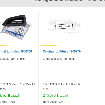
ginal Luftdüse 1900780
Original Luftdüse 1900779
auseite: vorne links
Einbauseite: vorne rechts
FIESTA V Van 1.4, VI Van 1.0
Für FIESTA III 1.4, III 1.8 XR2i
oost...
16V...
iginal Ersatzteil
Original Ersatzteil
teller
: Ford
Hersteller
: Ford