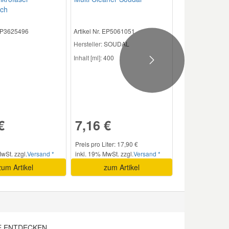
uch
 EP3625496
Artikel Nr. EP5061051
Hersteller:
SOUDAL
Inhalt [ml]:
400
Next
€
7,16 €
Preis pro Liter: 17,90 €
wSt. zzgl.
Versand *
inkl. 19% MwSt. zzgl.
Versand *
zum Artikel
zum Artikel
E ENTDECKEN