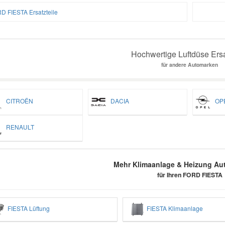
D FIESTA Ersatzteile
Hochwertige Luftdüse Ersa
für andere Automarken
CITROËN
DACIA
OP
RENAULT
Mehr Klimaanlage & Heizung Aut
für Ihren FORD FIESTA
FIESTA Lüftung
FIESTA Klimaanlage