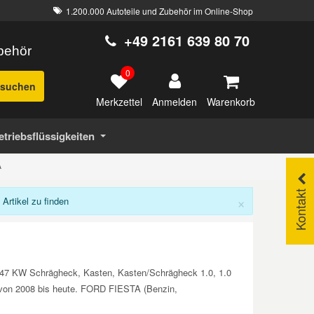
1.200.000 Autoteile und Zubehör im Online-Shop
+49 2161 639 80 70
ubehör
0
suchen
Merkzettel
Warenkorb
Anmelden
etriebsflüssigkeiten
A
Kontakt
×
rtikel zu finden
 147 KW Schrägheck, Kasten, Kasten/Schrägheck 1.0, 1.0
en von 2008 bis heute. FORD FIESTA (Benzin,