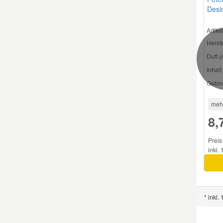
Desi
Smart Ersatzteile
Artik
Herste
Suzuki Ersatzteile
Duft (
Inhalt 
Toyota Ersatzteile
Gebin
meh
Vauxhall Ersatzteile
8,
Volvo Ersatzteile
Preis
inkl.
* inkl.