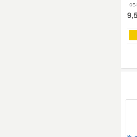
OE-
9,
Mazda Ersatzteile
Mercedes Ersatzteile
Mini Ersatzteile
Mitsubishi Ersatzteile
Nissan Ersatzteile
Porsche Ersatzteile
Seat Ersatzteile
Skoda Ersatzteile
Pete