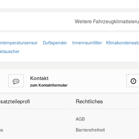
Weitere Fahrzeugklimatisieru
temperatursensor
Duftspender
Innenraumfilter
Klimakondensat
etauscher
Kontakt
zum Kontaktformular
satzteileprofi
Rechtliches
AGB
ns
Barrierefreiheit