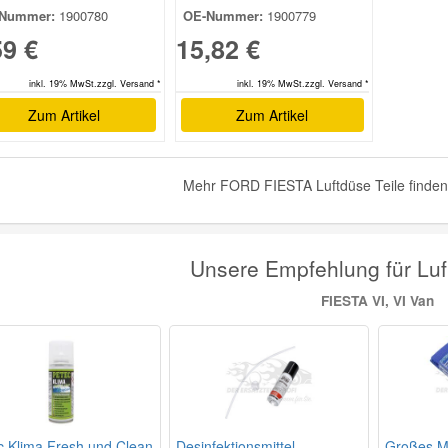
Nummer:
1900780
OE-Nummer:
1900779
59 €
15,82 €
inkl. 19% MwSt.zzgl. Versand *
inkl. 19% MwSt.zzgl. Versand *
Zum Artikel
Zum Artikel
Mehr FORD FIESTA Luftdüse Teile finden
Unsere Empfehlung für Lu
FIESTA VI, VI Van
c Klima Fresh und Clean
Desinfektionsmittel
Großes Mi