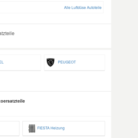
Alle Luftdüse Autoteile
tzteile
EL
PEUGEOT
oersatzteile
FIESTA Heizung