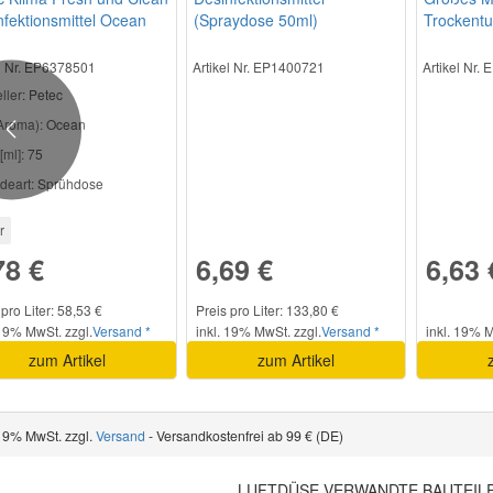
nfektionsmittel Ocean
(Spraydose 50ml)
Trockent
el Nr. EP6378501
Artikel Nr. EP1400721
Artikel Nr.
ller
: Petec
Aroma):
Ocean
Previous
[ml]:
75
deart:
Sprühdose
r
78 €
6,69 €
6,63 
 pro Liter: 58,53 €
Preis pro Liter: 133,80 €
 19% MwSt. zzgl.
Versand *
inkl. 19% MwSt. zzgl.
Versand *
inkl. 19% M
zum Artikel
zum Artikel
 19% MwSt. zzgl.
Versand
- Versandkostenfrei ab 99 € (DE)
LUFTDÜSE VERWANDTE BAUTEIL