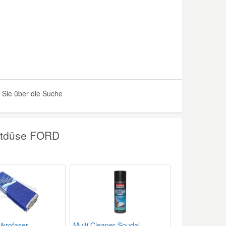
 Sie über die Suche
ftdüse FORD
krofaser
Multi Cleaner Soudal