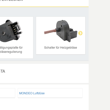
Next
ätigungsplatte für
Schalter für Heizgebläse
läseregulierung
STA
MONDEO Luftdüse