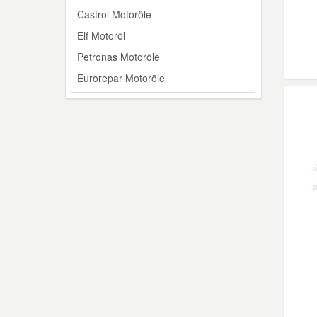
Castrol Motoröle
Mazda Ersatzteile
Elf Motoröl
Petronas Motoröle
Mercedes Ersatzteile
Eurorepar Motoröle
Mini Ersatzteile
Mitsubishi Ersatzteile
Nissan Ersatzteile
Porsche Ersatzteile
Seat Ersatzteile
Skoda Ersatzteile