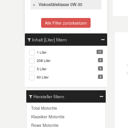
×
Viskositätsklasse 0W-30
Daewoo Ersatzteile
Scheibenreinigung
Karosserie Werkzeug
Werkstattbedarf
Alle Filter zurücksetzen
Daihatsu Ersatzteile
Zündanlage und Glühanlage
Winter-Autozubehör
Inhalt [Liter] filtern
Dodge Ersatzteile
1 Liter
11
Honda Ersatzteile
208 Liter
2
5 Liter
9
Hyundai Ersatzteile
60 Liter
2
Jeep Ersatzteile
Hersteller filtern
Kia Ersatzteile
Total Motoröle
Klassiker Motoröle
Lancia Ersatzteile
Rowe Motoröle