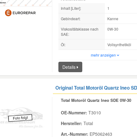
Inhalt [Liter]:
1
Gebindeart:
Kanne
Viskositätsklasse nach
0W-30
SAE:
Öl:
Vollsynthetiköl
mehr anzeigen
Details
Original Total Motoröl Quartz Ineo SD
Total Motoröl Quartz Ineo SDE 0W-30
OE-Nummer:
T3010
Hersteller:
Total
Art.-Nummer:
EP5062463