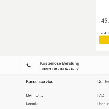
Smart Ersatzteile
45,
Suzuki Ersatzteile
inkl. 
Toyota Ersatzteile
Vauxhall Ersatzteile
Kostenlose Beratung
Volvo Ersatzteile
Telefon:
+49 2161 639 80 70
Kundenservice
Der Er
Mein Konto
FAQ
Kontakt
Über u