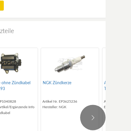
zteile
 ohne Zündkabel
NGK Zündkerze
Abgastemperat
693
Turbolader 0
 EP1040828
Artikel Nr. EP3625236
Artikel Nr. EP34
rtikel/Ergänzende Info
Hersteller
: NGK
Einbauort:
vor Tu
dkabel
Next