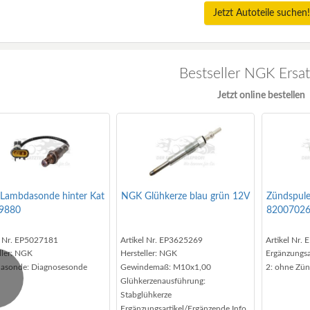
Jetzt Autoteile suchen!
Bestseller NGK Ersat
Jetzt online bestellen
Lambdasonde hinter Kat
NGK Glühkerze blau grün 12V
Zündspule
9880
8200702
l Nr. EP5027181
Artikel Nr. EP3625269
Artikel Nr.
ler
: NGK
Hersteller
: NGK
Ergänzungsa
asonde:
Diagnosesonde
Gewindemaß:
M10x1,00
2:
ohne Zün
Glühkerzenausführung:
evious
Stabglühkerze
Ergänzungsartikel/Ergänzende Info