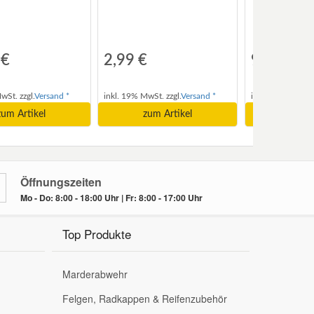
 €
2,99 €
97,69 €
wSt. zzgl.
Versand *
inkl. 19% MwSt. zzgl.
Versand *
inkl. 19% MwSt. z
zum Artikel
zum Artikel
zum A
Öffnungszeiten
Mo - Do: 8:00 - 18:00 Uhr | Fr: 8:00 - 17:00 Uhr
Top Produkte
Marderabwehr
Felgen, Radkappen & Reifenzubehör