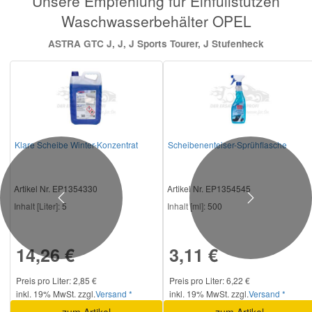
Unsere Empfehlung für Einfüllstutzen
Waschwasserbehälter OPEL
ASTRA GTC J, J, J Sports Tourer, J Stufenheck
Klare Scheibe Winter-Konzentrat
Scheibenenteiser-Sprühflasche
Artikel Nr. EP1354330
Artikel Nr. EP1354545
Previous
Next
Inhalt [Liter]:
5
Inhalt [ml]:
500
14,26 €
3,11 €
Preis pro Liter: 2,85 €
Preis pro Liter: 6,22 €
inkl. 19% MwSt. zzgl.
Versand *
inkl. 19% MwSt. zzgl.
Versand *