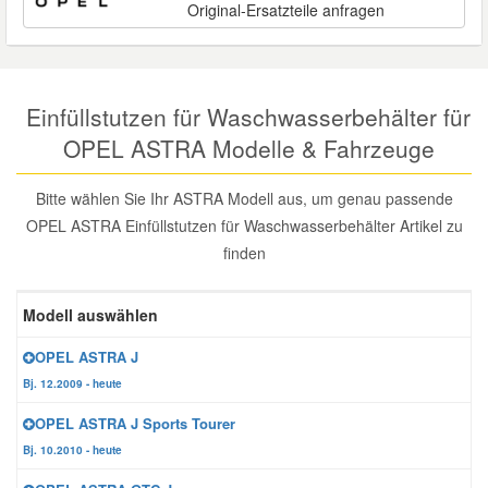
Original-Ersatzteile anfragen
Reparatur-Zubehör
Schlüsselgehäuse
Daewoo Ersatzteile
Scheibenreinigung
Karosserie Werkzeug
Werkstattbedarf
Daihatsu Ersatzteile
Zündanlage und Glühanlage
Einfüllstutzen für Waschwasserbehälter für
OPEL ASTRA Modelle & Fahrzeuge
Winter-Autozubehör
Dodge Ersatzteile
Bitte wählen Sie Ihr ASTRA Modell aus, um genau passende
Honda Ersatzteile
OPEL ASTRA Einfüllstutzen für Waschwasserbehälter Artikel zu
finden
Hyundai Ersatzteile
Modell auswählen
Jeep Ersatzteile
OPEL ASTRA J
Bj. 12.2009 - heute
Kia Ersatzteile
OPEL ASTRA J Sports Tourer
Bj. 10.2010 - heute
Lancia Ersatzteile