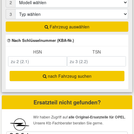
2
Total Motoröle
Druckluft Werkzeuge
Glühlampen
Montage
VW Ersatzteile
Heizung und Klimaanlage
3
Fahrwerk Werkzeuge
Kfz-Pflege
Reiniger
Abarth Ersatzteile
Kraftstoffsystem
Fahrzeug auswählen
Nach Schlüsselnummer (KBA-Nr.)
Halterung Abgasstrang
Kofferraumwanne
Rostlöser
Kühlung
Alfa Romeo Ersatzteile
HSN
TSN
Lenkung
Handwerkzeuge
Ladetechnik für Elektroautos
Scheibenkleber
Audi Ersatzteile
Motor
Kfz Spezialwerkzeuge
Marderschutz
Schmiermittel
nach Fahrzeug suchen
BMW Ersatzteile
Innenausstattung
Leitungsverbinder
Nachrüstwischer
Chevrolet Ersatzteile
Ersatzteil nicht gefunden?
Karosserieteile
Motortechnik Werkzeuge
Pannenhilfe
Chrysler Ersatzteile
Wir haben Zugriff auf
alle Original-Ersatzteile für OPEL
.
Räder und Reifen
Unsere Kfz-Fachberater beraten Sie gerne.
Prüf- und Messwerkzeuge
Reifen Zubehör
Cupra Ersatzteile
Riementrieb