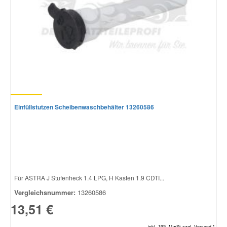
Smart Ersatzteile
Suzuki Ersatzteile
Toyota Ersatzteile
Einfüllstutzen Scheibenwaschbehälter 13260586
Vauxhall Ersatzteile
Volvo Ersatzteile
Für ASTRA J Stufenheck 1.4 LPG, H Kasten 1.9 CDTI...
Vergleichsnummer:
13260586
13,51 €
inkl. 19% MwSt.zzgl. Versand *