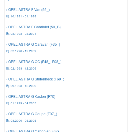
› OPEL ASTRA F Van (55_)
Mazda Ersatzteile
Bj. 10.1991 - 01.1999
› OPEL ASTRA F Cabriolet (53_B)
Mercedes Ersatzteile
Bj. 03.1993 - 03.2001
› OPEL ASTRA G Caravan (F35_)
Mini Ersatzteile
Bj. 02.1998 - 12.2009
› OPEL ASTRA G CC (F48_, F08_)
Mitsubishi Ersatzteile
Bj. 02.1998 - 12.2009
› OPEL ASTRA G Stufenheck (F69_)
Nissan Ersatzteile
Bj. 09.1998 - 12.2009
› OPEL ASTRA G Kasten (F70)
Porsche Ersatzteile
Bj. 01.1999 - 04.2005
Seat Ersatzteile
› OPEL ASTRA G Coupe (F07_)
Bj. 03.2000 - 05.2005
Skoda Ersatzteile
› OPEL ASTRA G Cabriolet (F67)