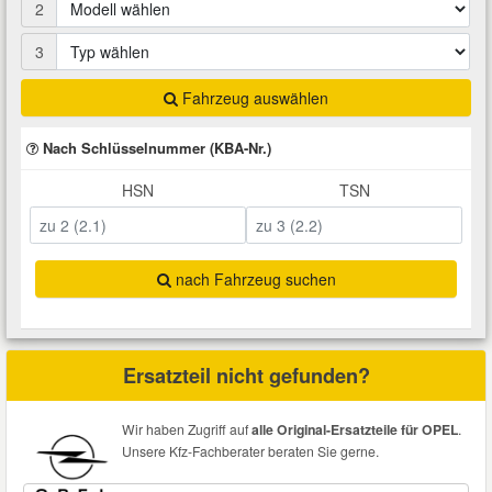
2
Total Motoröle
Druckluft Werkzeuge
Glühlampen
Montage
VW Ersatzteile
Heizung und Klimaanlage
3
Fahrwerk Werkzeuge
Kfz-Pflege
Reiniger
Abarth Ersatzteile
Kraftstoffsystem
Fahrzeug auswählen
Nach Schlüsselnummer (KBA-Nr.)
Halterung Abgasstrang
Kofferraumwanne
Rostlöser
Kühlung
Alfa Romeo Ersatzteile
HSN
TSN
Lenkung
Handwerkzeuge
Ladetechnik für Elektroautos
Scheibenkleber
Audi Ersatzteile
Motor
Kfz Spezialwerkzeuge
Marderschutz
Schmiermittel
nach Fahrzeug suchen
BMW Ersatzteile
Innenausstattung
Leitungsverbinder
Nachrüstwischer
Chevrolet Ersatzteile
Ersatzteil nicht gefunden?
Karosserieteile
Motortechnik Werkzeuge
Pannenhilfe
Chrysler Ersatzteile
Wir haben Zugriff auf
alle Original-Ersatzteile für OPEL
.
Räder und Reifen
Unsere Kfz-Fachberater beraten Sie gerne.
Prüf- und Messwerkzeuge
Reifen Zubehör
Cupra Ersatzteile
Riementrieb