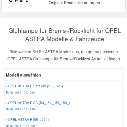
Original-Ersatzteile anfragen
Reparatur-Zubehör
Schlüsselgehäuse
Daewoo Ersatzteile
Scheibenreinigung
Karosserie Werkzeug
Werkstattbedarf
Daihatsu Ersatzteile
Zündanlage und Glühanlage
Glühlampe für Brems-/Rücklicht für OPEL
ASTRA Modelle & Fahrzeuge
Winter-Autozubehör
Dodge Ersatzteile
Bitte wählen Sie Ihr ASTRA Modell aus, um genau passende
Honda Ersatzteile
OPEL ASTRA Glühlampe für Brems-/Rücklicht Artikel zu finden
Hyundai Ersatzteile
Modell auswählen
› OPEL ASTRA F Caravan (51_, 52_)
Jeep Ersatzteile
Bj. 09.1991 - 01.1998
› OPEL ASTRA F CC (53_, 54_, 58_, 59_)
Kia Ersatzteile
Bj. 09.1991 - 01.1998
› OPEL ASTRA F (56_, 57_)
Lancia Ersatzteile
Bj. 09.1991 - 09.1998