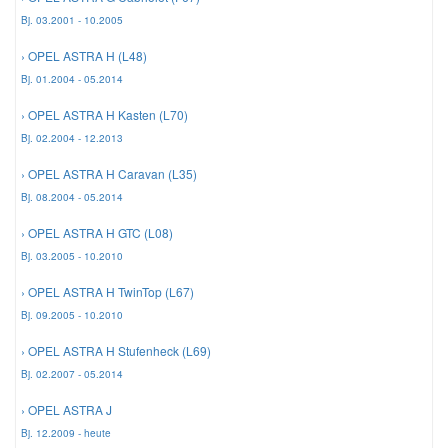
Bj. 03.2001 - 10.2005
Smart Ersatzteile
› OPEL ASTRA H (L48)
Bj. 01.2004 - 05.2014
Suzuki Ersatzteile
› OPEL ASTRA H Kasten (L70)
Bj. 02.2004 - 12.2013
Toyota Ersatzteile
› OPEL ASTRA H Caravan (L35)
Bj. 08.2004 - 05.2014
Vauxhall Ersatzteile
› OPEL ASTRA H GTC (L08)
Bj. 03.2005 - 10.2010
Volvo Ersatzteile
› OPEL ASTRA H TwinTop (L67)
Bj. 09.2005 - 10.2010
› OPEL ASTRA H Stufenheck (L69)
Bj. 02.2007 - 05.2014
› OPEL ASTRA J
Bj. 12.2009 - heute