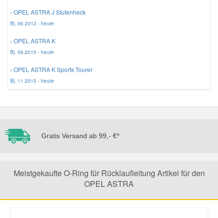
› OPEL ASTRA J Stufenheck
Mazda Ersatzteile
Bj. 06.2012 - heute
› OPEL ASTRA K
Mercedes Ersatzteile
Bj. 06.2015 - heute
› OPEL ASTRA K Sports Tourer
Mini Ersatzteile
Bj. 11.2015 - heute
Mitsubishi Ersatzteile
Nissan Ersatzteile
Gratis Versand ab 99,- €*
Porsche Ersatzteile
Meistgekaufte O-Ring für Rücklaufleitung Artikel für den
OPEL ASTRA
Seat Ersatzteile
Skoda Ersatzteile