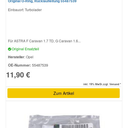
Original O-Ring, Rücklaufleitung 55487539
Einbauort: Turbolader
Für ASTRA F Caravan 1.7 TD, G Caravan 1.6...
Original Ersatzteil
Hersteller
: Opel
OE-Nummer:
55487539
11,90 €
inkl. 19% MwSt.zzgl. Versand *
Zum Artikel