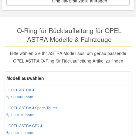
Original-Ersatzteile anfragen
Reparatur-Zubehör
Schlüsselgehäuse
Daewoo Ersatzteile
Scheibenreinigung
Karosserie Werkzeug
Werkstattbedarf
Daihatsu Ersatzteile
O-Ring für Rücklaufleitung für OPEL
Zündanlage und Glühanlage
ASTRA Modelle & Fahrzeuge
Winter-Autozubehör
Dodge Ersatzteile
Bitte wählen Sie Ihr ASTRA Modell aus, um genau passende
OPEL ASTRA O-Ring für Rücklaufleitung Artikel zu finden
Honda Ersatzteile
Modell auswählen
Hyundai Ersatzteile
› OPEL ASTRA J
Jeep Ersatzteile
Bj. 12.2009 - heute
› OPEL ASTRA J Sports Tourer
Kia Ersatzteile
Bj. 10.2010 - heute
› OPEL ASTRA GTC J
Lancia Ersatzteile
Bj. 10.2011 - heute