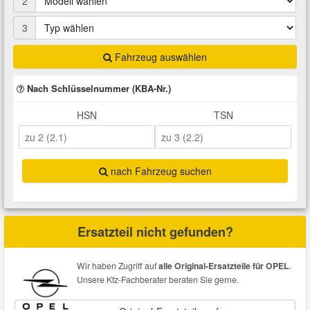
2
Total Motoröle
Druckluft Werkzeuge
Glühlampen
Montage
VW Ersatzteile
Heizung und Klimaanlage
3
Fahrwerk Werkzeuge
Kfz-Pflege
Reiniger
Fahrzeug auswählen
Abarth Ersatzteile
Kraftstoffsystem
Nach Schlüsselnummer (KBA-Nr.)
Halterung Abgasstrang
Kofferraumwanne
Rostlöser
Kühlung
Alfa Romeo Ersatzteile
HSN
TSN
Lenkung
Handwerkzeuge
Ladetechnik für Elektroautos
Scheibenkleber
Audi Ersatzteile
Motor
nach Fahrzeug suchen
Kfz Spezialwerkzeuge
Marderschutz
Schmiermittel
BMW Ersatzteile
Innenausstattung
Leitungsverbinder
Nachrüstwischer
Chevrolet Ersatzteile
Ersatzteil nicht gefunden?
Karosserieteile
Motortechnik Werkzeuge
Pannenhilfe
Chrysler Ersatzteile
Wir haben Zugriff auf
alle Original-Ersatzteile für OPEL
.
Räder und Reifen
Unsere Kfz-Fachberater beraten Sie gerne.
Prüf- und Messwerkzeuge
Reifen Zubehör
Cupra Ersatzteile
Riementrieb