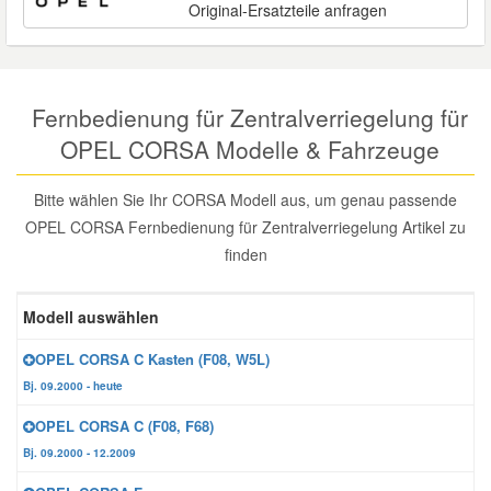
Original-Ersatzteile anfragen
Reparatur-Zubehör
Schlüsselgehäuse
Daewoo Ersatzteile
Scheibenreinigung
Karosserie Werkzeug
Werkstattbedarf
Daihatsu Ersatzteile
Zündanlage und Glühanlage
Fernbedienung für Zentralverriegelung für
OPEL CORSA Modelle & Fahrzeuge
Winter-Autozubehör
Dodge Ersatzteile
Bitte wählen Sie Ihr CORSA Modell aus, um genau passende
Honda Ersatzteile
OPEL CORSA Fernbedienung für Zentralverriegelung Artikel zu
finden
Hyundai Ersatzteile
Modell auswählen
Jeep Ersatzteile
OPEL CORSA C Kasten (F08, W5L)
Bj. 09.2000 - heute
Kia Ersatzteile
OPEL CORSA C (F08, F68)
Bj. 09.2000 - 12.2009
Lancia Ersatzteile