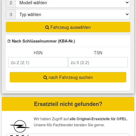
2
Total Motoröle
Druckluft Werkzeuge
Glühlampen
Montage
VW Ersatzteile
Heizung und Klimaanlage
3
Fahrwerk Werkzeuge
Kfz-Pflege
Reiniger
Abarth Ersatzteile
Kraftstoffsystem
Fahrzeug auswählen
Nach Schlüsselnummer (KBA-Nr.)
Halterung Abgasstrang
Kofferraumwanne
Rostlöser
Kühlung
Alfa Romeo Ersatzteile
HSN
TSN
Lenkung
Handwerkzeuge
Ladetechnik für Elektroautos
Scheibenkleber
Audi Ersatzteile
Motor
Kfz Spezialwerkzeuge
Marderschutz
Schmiermittel
nach Fahrzeug suchen
BMW Ersatzteile
Innenausstattung
Leitungsverbinder
Nachrüstwischer
Chevrolet Ersatzteile
Ersatzteil nicht gefunden?
Karosserieteile
Motortechnik Werkzeuge
Pannenhilfe
Chrysler Ersatzteile
Wir haben Zugriff auf
alle Original-Ersatzteile für OPEL
.
Räder und Reifen
Unsere Kfz-Fachberater beraten Sie gerne.
Prüf- und Messwerkzeuge
Reifen Zubehör
Cupra Ersatzteile
Riementrieb