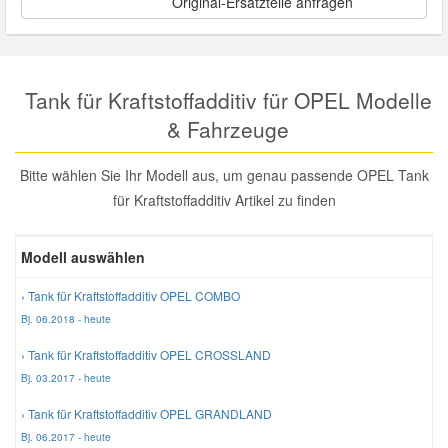
Original-Ersatzteile anfragen
Reparatur-Zubehör
Schlüsselgehäuse
Daewoo Ersatzteile
Scheibenreinigung
Karosserie Werkzeug
Werkstattbedarf
Daihatsu Ersatzteile
Tank für Kraftstoffadditiv für OPEL Modelle
Zündanlage und Glühanlage
& Fahrzeuge
Winter-Autozubehör
Dodge Ersatzteile
Bitte wählen Sie Ihr Modell aus, um genau passende OPEL Tank
für Kraftstoffadditiv Artikel zu finden
Honda Ersatzteile
Modell auswählen
Hyundai Ersatzteile
› Tank für Kraftstoffadditiv OPEL COMBO
Jeep Ersatzteile
Bj. 06.2018 - heute
› Tank für Kraftstoffadditiv OPEL CROSSLAND
Kia Ersatzteile
Bj. 03.2017 - heute
› Tank für Kraftstoffadditiv OPEL GRANDLAND
Lancia Ersatzteile
Bj. 06.2017 - heute