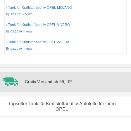
› Tank für Kraftstoffadditiv OPEL MOVANO
Mazda Ersatzteile
Bj. 12.2021 - heute
› Tank für Kraftstoffadditiv OPEL VIVARO
Mercedes Ersatzteile
Bj. 03.2019 - heute
› Tank für Kraftstoffadditiv OPEL ZAFIRA
Mini Ersatzteile
Bj. 03.2019 - heute
Mitsubishi Ersatzteile
Nissan Ersatzteile
Gratis Versand ab 99,- €*
Porsche Ersatzteile
Topseller Tank für Kraftstoffadditiv Autoteile für Ihren
OPEL
Seat Ersatzteile
Skoda Ersatzteile