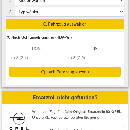
2
Total Motoröle
Druckluft Werkzeuge
Glühlampen
Montage
VW Ersatzteile
Heizung und Klimaanlage
3
Fahrwerk Werkzeuge
Kfz-Pflege
Reiniger
Fahrzeug auswählen
Abarth Ersatzteile
Kraftstoffsystem
Nach Schlüsselnummer (KBA-Nr.)
Halterung Abgasstrang
Kofferraumwanne
Rostlöser
Kühlung
Alfa Romeo Ersatzteile
HSN
TSN
Lenkung
Handwerkzeuge
Ladetechnik für Elektroautos
Scheibenkleber
Audi Ersatzteile
Motor
nach Fahrzeug suchen
Kfz Spezialwerkzeuge
Marderschutz
Schmiermittel
BMW Ersatzteile
Innenausstattung
Leitungsverbinder
Nachrüstwischer
Chevrolet Ersatzteile
Ersatzteil nicht gefunden?
Karosserieteile
Motortechnik Werkzeuge
Pannenhilfe
Chrysler Ersatzteile
Wir haben Zugriff auf
alle Original-Ersatzteile für OPEL
.
Räder und Reifen
Unsere Kfz-Fachberater beraten Sie gerne.
Prüf- und Messwerkzeuge
Reifen Zubehör
Cupra Ersatzteile
Riementrieb