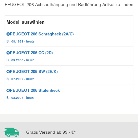
PEUGEOT 206 Achsaufhängung und Radführung Artikel zu finden
Reparatur-Zubehör
Schlüsselgehäuse
Daewoo Ersatzteile
Scheibenreinigung
Modell auswählen
Karosserie Werkzeug
Werkstattbedarf
Daihatsu Ersatzteile
Zündanlage und Glühanlage
PEUGEOT 206 Schrägheck (2A/C)
Bj. 08.1998 - heute
Winter-Autozubehör
Dodge Ersatzteile
PEUGEOT 206 CC (2D)
Bj. 09.2000 - heute
Honda Ersatzteile
PEUGEOT 206 SW (2E/K)
Bj. 07.2002 - heute
Hyundai Ersatzteile
PEUGEOT 206 Stufenheck
Bj. 03.2007 - heute
Jeep Ersatzteile
Kia Ersatzteile
Gratis Versand ab 99,- €*
Lancia Ersatzteile