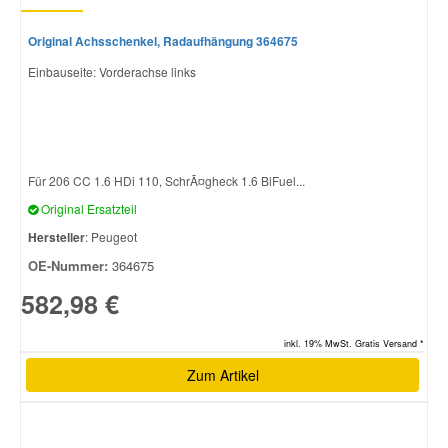
Original Achsschenkel, Radaufhängung 364675
Einbauseite: Vorderachse links
Für 206 CC 1.6 HDi 110, SchrÃ¤gheck 1.6 BiFuel...
Original Ersatzteil
Hersteller
: Peugeot
OE-Nummer:
364675
582,98 €
inkl. 19% MwSt. Gratis Versand *
Zum Artikel