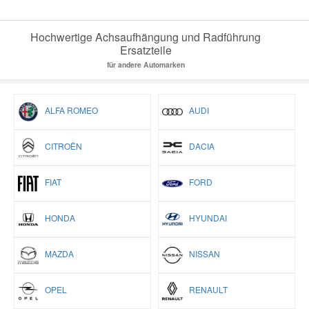
Hochwertige Achsaufhängung und Radführung
Ersatzteile
für andere Automarken
ALFA ROMEO
AUDI
CITROËN
DACIA
FIAT
FORD
HONDA
HYUNDAI
MAZDA
NISSAN
OPEL
RENAULT