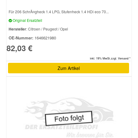
Für 206 SchrÃ¤gheck 1.4 LPG, Stufenheck 1.4 HDi eco 70...
Original Ersatzteil
Hersteller
: Citroen / Peugeot / Opel
OE-Nummer:
1646621980
82,03 €
inkl. 19% MwSt.zzgl. Versand *
Zum Artikel