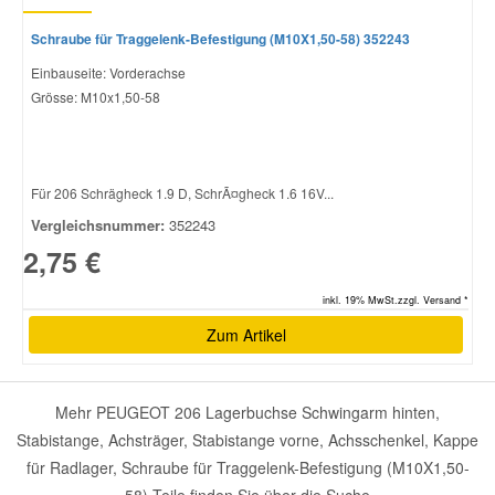
Schraube für Traggelenk-Befestigung (M10X1,50-58) 352243
Einbauseite: Vorderachse
Grösse: M10x1,50-58
Für 206 Schrägheck 1.9 D, SchrÃ¤gheck 1.6 16V...
Vergleichsnummer:
352243
2,75 €
inkl. 19% MwSt.zzgl. Versand *
Zum Artikel
Mehr PEUGEOT 206 Lagerbuchse Schwingarm hinten,
Stabistange, Achsträger, Stabistange vorne, Achsschenkel, Kappe
für Radlager, Schraube für Traggelenk-Befestigung (M10X1,50-
58) Teile finden Sie über die Suche