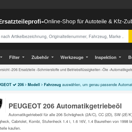
-
Ersatzteileprofi
Online-Shop für Autoteile & Kfz-Z
abe
Filter
Zubehör
Werkzeuge
Inspektion
B
sicht
›
206 Ersatzteile
›
Schmierstoffe und Betriebsflüssigkeiten
›
Öle
›
Automatikgetr
UGEOT
206
Modell
Fahrzeug
auswählen, um genau passende Automatikg
PEUGEOT 206 Automatikgetriebeöl
Automatikgetriebeöl für alle 206 Schrägheck (2A/C), CC (2D), SW (2E/
heck, Cabriolet, Kombi, Stufenheck 1.4 i, 1.6 16V, 1.4 Baureihen von 1998
teile kaufen.