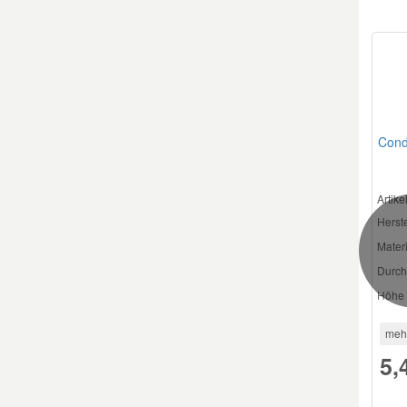
Smart Ersatzteile
Suzuki Ersatzteile
Condo
Toyota Ersatzteile
Artik
Vauxhall Ersatzteile
Herste
Materi
Volvo Ersatzteile
Durch
Höhe 
meh
5,