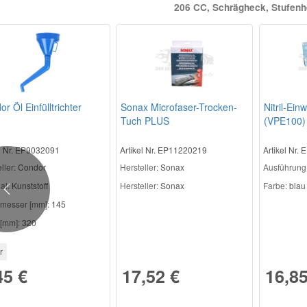
206 CC, Schrägheck, Stufen
r Öl Einfülltrichter
Sonax Microfaser-Trocken-
Nitril-Ei
Tuch PLUS
(VPE100)
el Nr. EP9032091
Artikel Nr. EP11220219
Artikel Nr.
ller
: Condor
Hersteller
: Sonax
Ausführung
al:
Kunststoff
Hersteller:
Sonax
Farbe:
blau
Previous
messer [mm]:
145
[mm]:
320
r
45 €
17,52 €
16,85