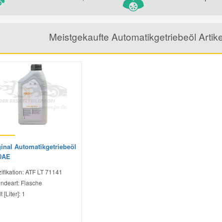
Meistgekaufte Automatikgetriebeöl Arti
ginal Automatikgetriebeöl
0AE
ifikation: ATF LT 71141
ndeart: Flasche
t [Liter]: 1