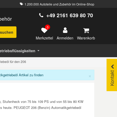
1.200.000 Autoteile und Zubehör im Online-Shop
+49 2161 639 80 70
ubehör
0
suchen
Merkzettel
Warenkorb
Anmelden
etriebsflüssigkeiten
iebeöl für den 206
Kontakt
×
etriebeöl Artikel zu finden
K), Stufenheck von 75 bis 109 PS und von 55 bis 80 KW
 bis heute. PEUGEOT 206 (Benzin) Automatikgetriebeöl