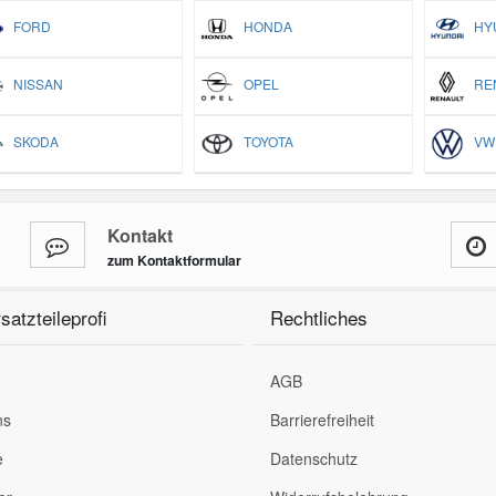
FORD
HONDA
HYU
NISSAN
OPEL
REN
SKODA
TOYOTA
VW
Kontakt
zum Kontaktformular
satzteileprofi
Rechtliches
AGB
ns
Barrierefreiheit
e
Datenschutz