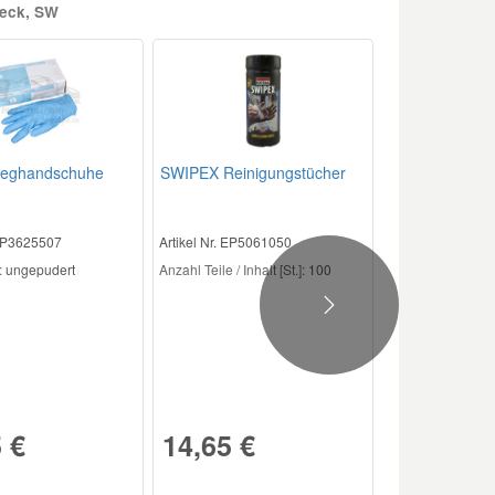
heck, SW
nweghandschuhe
SWIPEX Reinigungstücher
 EP3625507
Artikel Nr. EP5061050
:
ungepudert
Anzahl Teile / Inhalt [St.]:
100
Next
 €
14,65 €