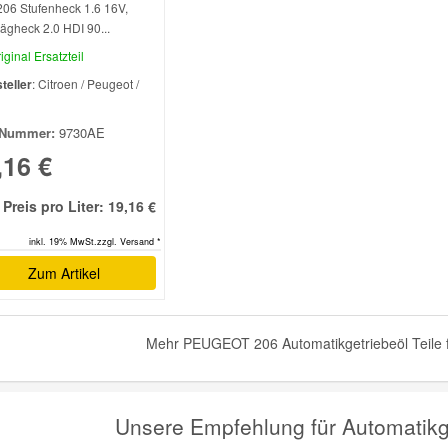
206 Stufenheck 1.6 16V,
ägheck 2.0 HDI 90...
iginal Ersatzteil
teller
: Citroen / Peugeot /
l
Nummer:
9730AE
,16 €
Preis pro Liter: 19,16 €
inkl. 19% MwSt.zzgl. Versand *
Zum Artikel
Mehr PEUGEOT 206 Automatikgetriebeöl Teile f
Unsere Empfehlung für Automatik