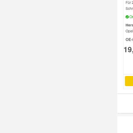
Für 
Schr
Mazda Ersatzteile
Or
Hers
Mercedes Ersatzteile
Ope
OE-
Mini Ersatzteile
19
Mitsubishi Ersatzteile
Nissan Ersatzteile
Porsche Ersatzteile
Seat Ersatzteile
Skoda Ersatzteile