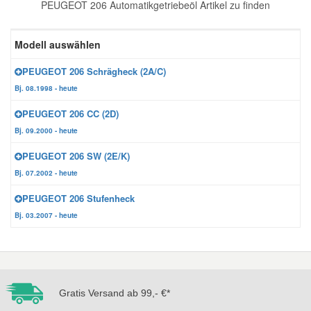
PEUGEOT 206 Automatikgetriebeöl Artikel zu finden
Reparatur-Zubehör
Schlüsselgehäuse
Daewoo Ersatzteile
Scheibenreinigung
Modell auswählen
Karosserie Werkzeug
Werkstattbedarf
Daihatsu Ersatzteile
Zündanlage und Glühanlage
PEUGEOT 206 Schrägheck (2A/C)
Bj. 08.1998 - heute
Winter-Autozubehör
Dodge Ersatzteile
PEUGEOT 206 CC (2D)
Bj. 09.2000 - heute
Honda Ersatzteile
PEUGEOT 206 SW (2E/K)
Bj. 07.2002 - heute
Hyundai Ersatzteile
PEUGEOT 206 Stufenheck
Bj. 03.2007 - heute
Jeep Ersatzteile
Kia Ersatzteile
Gratis Versand ab 99,- €*
Lancia Ersatzteile