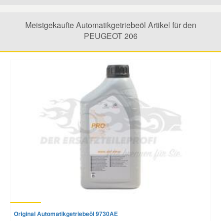
Mazda Ersatzteile
Meistgekaufte Automatikgetriebeöl Artikel für den
PEUGEOT 206
Mercedes Ersatzteile
Mini Ersatzteile
Mitsubishi Ersatzteile
Nissan Ersatzteile
Porsche Ersatzteile
Seat Ersatzteile
Original Automatikgetriebeöl 9730AE
Skoda Ersatzteile