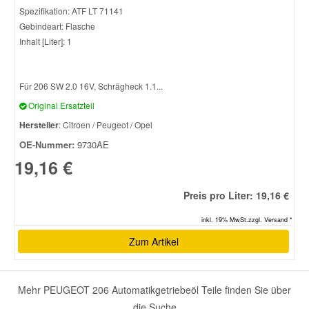
Spezifikation: ATF LT 71141
Gebindeart: Flasche
Smart Ersatzteile
Inhalt [Liter]: 1
Suzuki Ersatzteile
Für 206 SW 2.0 16V, Schrägheck 1.1...
Original Ersatzteil
Toyota Ersatzteile
Hersteller
: Citroen / Peugeot / Opel
OE-Nummer:
9730AE
Vauxhall Ersatzteile
19,16 €
Volvo Ersatzteile
Preis pro Liter: 19,16 €
inkl. 19% MwSt.zzgl. Versand *
Zum Artikel
Mehr PEUGEOT 206 Automatikgetriebeöl Teile finden Sie über
die Suche