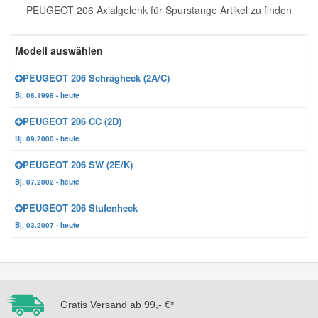
PEUGEOT 206 Axialgelenk für Spurstange Artikel zu finden
Reparatur-Zubehör
Schlüsselgehäuse
Daewoo Ersatzteile
Scheibenreinigung
Modell auswählen
Karosserie Werkzeug
Werkstattbedarf
Daihatsu Ersatzteile
Zündanlage und Glühanlage
PEUGEOT 206 Schrägheck (2A/C)
Bj. 08.1998 - heute
Winter-Autozubehör
Dodge Ersatzteile
PEUGEOT 206 CC (2D)
Bj. 09.2000 - heute
Honda Ersatzteile
PEUGEOT 206 SW (2E/K)
Bj. 07.2002 - heute
Hyundai Ersatzteile
PEUGEOT 206 Stufenheck
Bj. 03.2007 - heute
Jeep Ersatzteile
Kia Ersatzteile
Gratis Versand ab 99,- €*
Lancia Ersatzteile