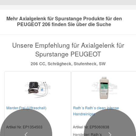
Mazda Ersatzteile
Mehr Axialgelenk für Spurstange Produkte für den
PEUGEOT 206 finden Sie über die Suche
Mercedes Ersatzteile
Unsere Empfehlung für Axialgelenk für
Mini Ersatzteile
Spurstange PEUGEOT
206 CC, Schrägheck, Stufenheck, SW
Mitsubishi Ersatzteile
Nissan Ersatzteile
Porsche Ersatzteile
Marder-Frei (Ultraschall)
Rath´s Rath`s clean intense
Handreiniger
Seat Ersatzteile
Artikel Nr. EP1354503
Artikel Nr. EP5060838
Skoda Ersatzteile
Hersteller
: Rath´s