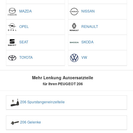
MAZDA
NISSAN
OPEL
RENAULT
SEAT
SKODA
TOYOTA
VW
Mehr Lenkung Autoersatzteile
für Ihren PEUGEOT 206
206 Spurstangeneinzelteile
206 Gelenke