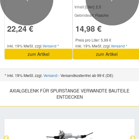
Previous
Next
Inhalt [Liter]:
2,5
Gebindeart:
Flasche
Smart Ersatzteile
22,24 €
14,98 €
Suzuki Ersatzteile
Preis pro Liter: 5,99 €
inkl. 19% MwSt. zzgl.
Versand *
inkl. 19% MwSt. zzgl.
Versand *
Toyota Ersatzteile
zum Artikel
zum Artikel
Vauxhall Ersatzteile
* inkl. 19% MwSt. zzgl.
Versand
- Versandkostenfrei ab 99 € (DE)
Volvo Ersatzteile
AXIALGELENK FÜR SPURSTANGE VERWANDTE BAUTEILE
ENTDECKEN
Previous
Nex