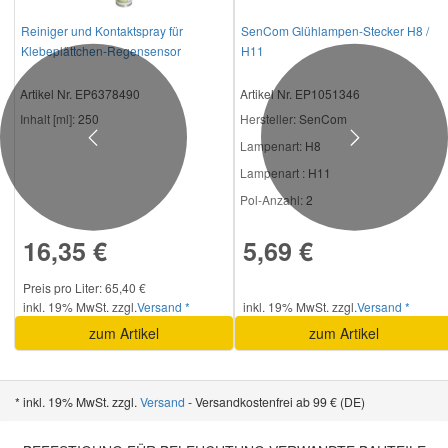
Reiniger und Kontaktspray für
SenCom Glühlampen-Stecker H8 /
Klebeplättchen-Regensensor
H11
Artikel Nr. EP6378490
Artikel Nr. EP1051346
Inhalt [ml]:
250
Hersteller
: SenCom
Previous
Next
Lampenart:
H8
Lampenart :
H11
Pol-Anzahl:
2
16,35 €
5,69 €
Preis pro Liter: 65,40 €
inkl. 19% MwSt. zzgl.
Versand *
inkl. 19% MwSt. zzgl.
Versand *
zum Artikel
zum Artikel
* inkl. 19% MwSt. zzgl.
Versand
- Versandkostenfrei ab 99 € (DE)