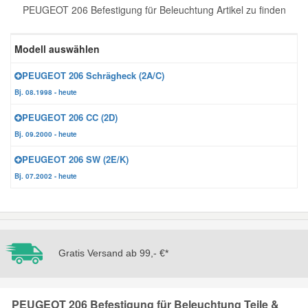
PEUGEOT 206 Befestigung für Beleuchtung Artikel zu finden
Reparatur-Zubehör
Schlüsselgehäuse
Daewoo Ersatzteile
Scheibenreinigung
Modell auswählen
Karosserie Werkzeug
Werkstattbedarf
Daihatsu Ersatzteile
Zündanlage und Glühanlage
PEUGEOT 206 Schrägheck (2A/C)
Bj. 08.1998 - heute
Winter-Autozubehör
Dodge Ersatzteile
PEUGEOT 206 CC (2D)
Bj. 09.2000 - heute
Honda Ersatzteile
PEUGEOT 206 SW (2E/K)
Bj. 07.2002 - heute
Hyundai Ersatzteile
Jeep Ersatzteile
Gratis Versand ab 99,- €*
Kia Ersatzteile
Lancia Ersatzteile
PEUGEOT 206 Befestigung für Beleuchtung Teile &