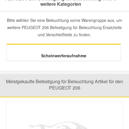
weitere Kategorien
Mazda Ersatzteile
Bitte wählen Sie eine Beleuchtung vorne Warengruppe aus, um
weitere PEUGEOT 206 Befestigung für Beleuchtung Ersatzteile
Mercedes Ersatzteile
und Verschleißteile zu finden.
Mini Ersatzteile
Scheinwerferaufnahme
Mitsubishi Ersatzteile
Nissan Ersatzteile
Meistgekaufte Befestigung für Beleuchtung Artikel für den
PEUGEOT 206
Porsche Ersatzteile
Seat Ersatzteile
Skoda Ersatzteile