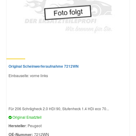
Smart Ersatzteile
Suzuki Ersatzteile
Toyota Ersatzteile
Original Scheinwerferaufnahme 7212WN
Vauxhall Ersatzteile
Einbauseite: vorne links
Volvo Ersatzteile
Für 206 Schrägheck 2.0 HDI 90, Stufenheck 1.4 HDi eco 70...
Original Ersatzteil
Hersteller
: Peugeot
OE-Nummer:
7212WN