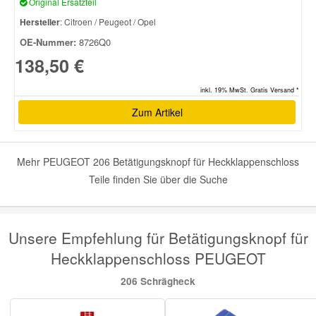
Original Ersatzteil
Hersteller
: Citroen / Peugeot / Opel
Smart Ersatzteile
OE-Nummer:
8726Q0
138,50 €
Suzuki Ersatzteile
inkl. 19% MwSt. Gratis Versand *
Zum Artikel
Toyota Ersatzteile
Vauxhall Ersatzteile
Mehr PEUGEOT 206 Betätigungsknopf für Heckklappenschloss
Teile finden Sie über die Suche
Volvo Ersatzteile
Unsere Empfehlung für Betätigungsknopf für
Heckklappenschloss PEUGEOT
206 Schrägheck