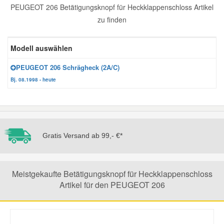
PEUGEOT 206 Betätigungsknopf für Heckklappenschloss Artikel
Reparatur-Zubehör
Schlüsselgehäuse
Daewoo Ersatzteile
zu finden
Scheibenreinigung
Karosserie Werkzeug
Werkstattbedarf
Daihatsu Ersatzteile
Modell auswählen
Zündanlage und Glühanlage
PEUGEOT 206 Schrägheck (2A/C)
Winter-Autozubehör
Dodge Ersatzteile
Bj. 08.1998 - heute
Honda Ersatzteile
Hyundai Ersatzteile
Gratis Versand ab 99,- €*
Jeep Ersatzteile
Meistgekaufte Betätigungsknopf für Heckklappenschloss
Artikel für den PEUGEOT 206
Kia Ersatzteile
Lancia Ersatzteile