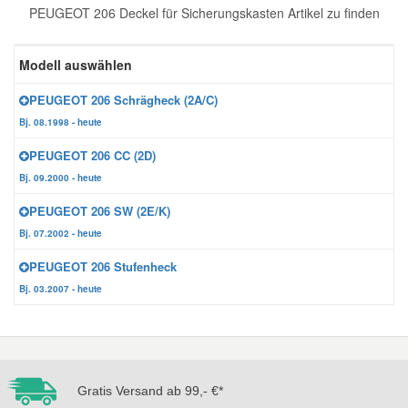
PEUGEOT 206 Deckel für Sicherungskasten Artikel zu finden
Reparatur-Zubehör
Schlüsselgehäuse
Daewoo Ersatzteile
Scheibenreinigung
Modell auswählen
Karosserie Werkzeug
Werkstattbedarf
Daihatsu Ersatzteile
Zündanlage und Glühanlage
PEUGEOT 206 Schrägheck (2A/C)
Bj. 08.1998 - heute
Winter-Autozubehör
Dodge Ersatzteile
PEUGEOT 206 CC (2D)
Bj. 09.2000 - heute
Honda Ersatzteile
PEUGEOT 206 SW (2E/K)
Bj. 07.2002 - heute
Hyundai Ersatzteile
PEUGEOT 206 Stufenheck
Bj. 03.2007 - heute
Jeep Ersatzteile
Kia Ersatzteile
Gratis Versand ab 99,- €*
Lancia Ersatzteile