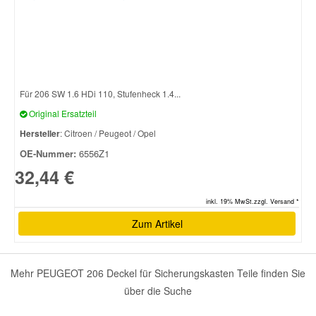
Smart Ersatzteile
Suzuki Ersatzteile
Für 206 SW 1.6 HDi 110, Stufenheck 1.4...
Original Ersatzteil
Toyota Ersatzteile
Hersteller
: Citroen / Peugeot / Opel
OE-Nummer:
6556Z1
Vauxhall Ersatzteile
32,44 €
Volvo Ersatzteile
inkl. 19% MwSt.zzgl. Versand *
Zum Artikel
Mehr PEUGEOT 206 Deckel für Sicherungskasten Teile finden Sie
über die Suche