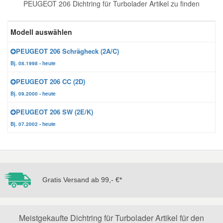
PEUGEOT 206 Dichtring für Turbolader Artikel zu finden
Reparatur-Zubehör
Schlüsselgehäuse
Daewoo Ersatzteile
Scheibenreinigung
Modell auswählen
Karosserie Werkzeug
Werkstattbedarf
Daihatsu Ersatzteile
Zündanlage und Glühanlage
PEUGEOT 206 Schrägheck (2A/C)
Bj. 08.1998 - heute
Winter-Autozubehör
Dodge Ersatzteile
PEUGEOT 206 CC (2D)
Bj. 09.2000 - heute
Honda Ersatzteile
PEUGEOT 206 SW (2E/K)
Bj. 07.2002 - heute
Hyundai Ersatzteile
Jeep Ersatzteile
Gratis Versand ab 99,- €*
Kia Ersatzteile
Lancia Ersatzteile
Meistgekaufte Dichtring für Turbolader Artikel für den