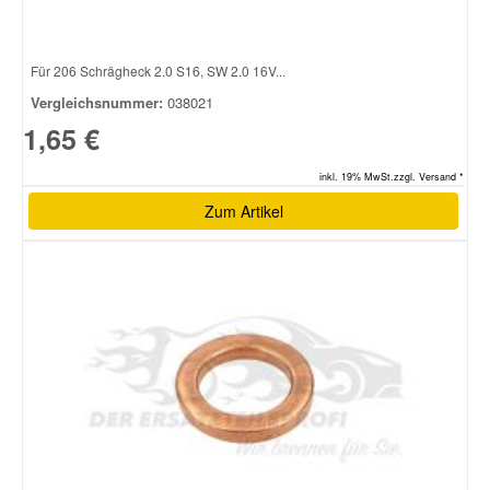
Smart Ersatzteile
Für 206 Schrägheck 2.0 S16, SW 2.0 16V...
Vergleichsnummer:
038021
Suzuki Ersatzteile
1,65 €
inkl. 19% MwSt.zzgl. Versand *
Toyota Ersatzteile
Zum Artikel
Vauxhall Ersatzteile
Volvo Ersatzteile