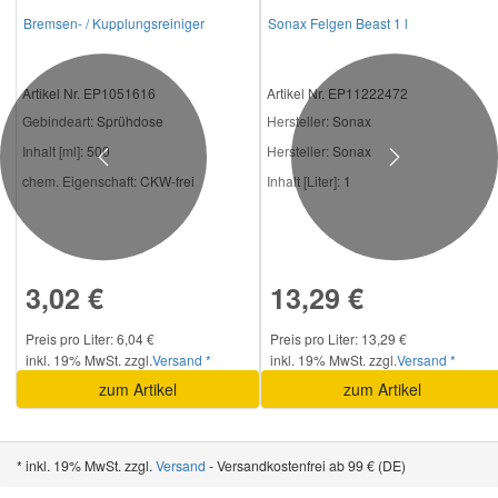
Bremsen- / Kupplungsreiniger
Sonax Felgen Beast 1 l
Artikel Nr. EP1051616
Artikel Nr. EP11222472
Gebindeart:
Sprühdose
Hersteller
: Sonax
Inhalt [ml]:
500
Hersteller:
Sonax
Previous
Next
chem. Eigenschaft:
CKW-frei
Inhalt [Liter]:
1
3,02 €
13,29 €
Preis pro Liter: 6,04 €
Preis pro Liter: 13,29 €
inkl. 19% MwSt. zzgl.
Versand *
inkl. 19% MwSt. zzgl.
Versand *
zum Artikel
zum Artikel
* inkl. 19% MwSt. zzgl.
Versand
- Versandkostenfrei ab 99 € (DE)