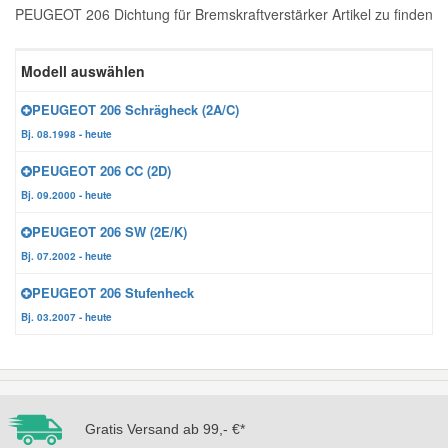
PEUGEOT 206 Dichtung für Bremskraftverstärker Artikel zu finden
Reparatur-Zubehör
Schlüsselgehäuse
Daewoo Ersatzteile
Scheibenreinigung
Modell auswählen
Karosserie Werkzeug
Werkstattbedarf
Daihatsu Ersatzteile
Zündanlage und Glühanlage
PEUGEOT 206 Schrägheck (2A/C)
Bj. 08.1998 - heute
Winter-Autozubehör
Dodge Ersatzteile
PEUGEOT 206 CC (2D)
Bj. 09.2000 - heute
Honda Ersatzteile
PEUGEOT 206 SW (2E/K)
Bj. 07.2002 - heute
Hyundai Ersatzteile
PEUGEOT 206 Stufenheck
Bj. 03.2007 - heute
Jeep Ersatzteile
Kia Ersatzteile
Gratis Versand ab 99,- €*
Lancia Ersatzteile