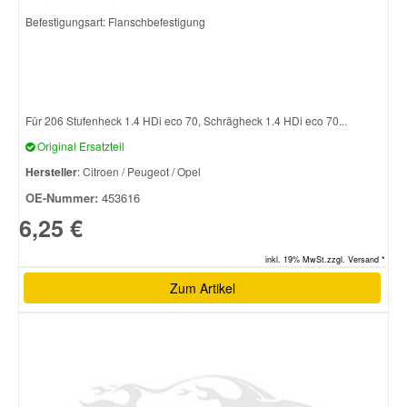
Befestigungsart: Flanschbefestigung
Smart Ersatzteile
Suzuki Ersatzteile
Für 206 Stufenheck 1.4 HDi eco 70, Schrägheck 1.4 HDi eco 70...
Original Ersatzteil
Toyota Ersatzteile
Hersteller
: Citroen / Peugeot / Opel
OE-Nummer:
453616
Vauxhall Ersatzteile
6,25 €
Volvo Ersatzteile
inkl. 19% MwSt.zzgl. Versand *
Zum Artikel