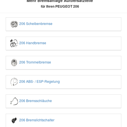
Mehr Bremsanlage Autoersatzteile
für Ihren PEUGEOT 206
206 Scheibenbremse
206 Handbremse
206 Trommelbremse
206 ABS- / ESP-Regelung
206 Bremsschläuche
206 Bremslichtschalter