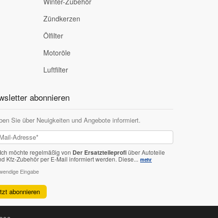
Winter-Zubehör
Zündkerzen
Ölfilter
Motoröle
Luftfilter
sletter abonnieren
ben Sie über Neuigkeiten und Angebote informiert.
Ich möchte regelmäßig von
Der Ersatzteileprofi
über Autoteile
nd Kfz-Zubehör per E-Mail informiert werden.
Diese...
mehr
twendige Eingabe
etzt abonnieren