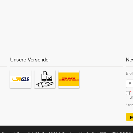
Unsere Versender
New
Blei
*
u
* no
j