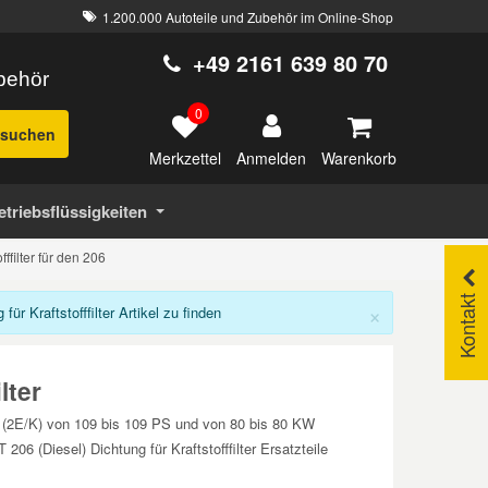
1.200.000 Autoteile und Zubehör im Online-Shop
+49 2161 639 80 70
ubehör
0
suchen
Merkzettel
Warenkorb
Anmelden
etriebsflüssigkeiten
fffilter für den 206
Kontakt
×
 Kraftstofffilter Artikel zu finden
lter
SW (2E/K) von 109 bis 109 PS und von 80 bis 80 KW
 (Diesel) Dichtung für Kraftstofffilter Ersatzteile