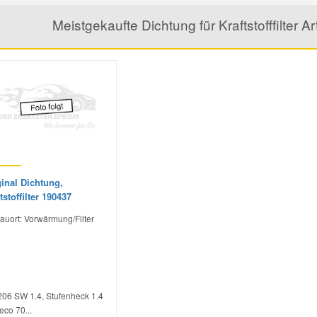
Meistgekaufte Dichtung für Kraftstofffilter
inal Dichtung,
tstoffilter 190437
auort: Vorwärmung/Filter
206 SW 1.4, Stufenheck 1.4
eco 70...