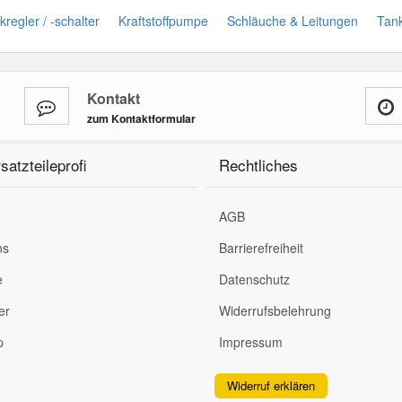
regler / -schalter
Kraftstoffpumpe
Schläuche & Leitungen
Tank
Kontakt
zum Kontaktformular
satzteileprofi
Rechtliches
AGB
ns
Barrierefreiheit
e
Datenschutz
er
Widerrufsbelehrung
p
Impressum
Widerruf erklären