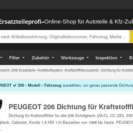
-
Ersatzteileprofi
Online-Shop für Autoteile & Kfz-Z
abe
Filter
Zubehör
Werkzeuge
Inspektion
B
sicht
›
206 Ersatzteile
›
Kraftstoffsystem
›
Kraftstofffilterzubehör
›
Dichtung für Kraftsto
UGEOT
206
Modell
Fahrzeug
auswählen, um genau passende Dichtung für
PEUGEOT 206 Dichtung für Kraftstofffi
Dichtung für Kraftstofffilter für alle 206 Schrägheck (2A/C), CC (2D), 
heck, Cabriolet, Kombi 1.6 HDi 110 Baureihen von 1998 bis heute. PEUGEOT 206
.