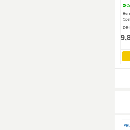
Or
Mazda Ersatzteile
Hers
Ope
OE-
Mercedes Ersatzteile
9,
Mini Ersatzteile
Mitsubishi Ersatzteile
Nissan Ersatzteile
Porsche Ersatzteile
Seat Ersatzteile
PEUG
Skoda Ersatzteile