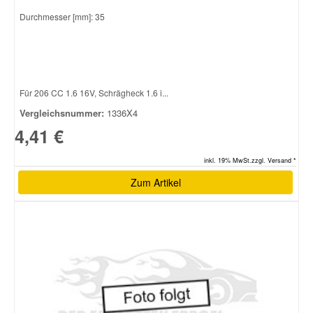
Durchmesser [mm]: 35
Smart Ersatzteile
Suzuki Ersatzteile
Für 206 CC 1.6 16V, Schrägheck 1.6 i...
Vergleichsnummer:
1336X4
Toyota Ersatzteile
4,41 €
Vauxhall Ersatzteile
inkl. 19% MwSt.zzgl. Versand *
Zum Artikel
Volvo Ersatzteile