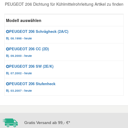
PEUGEOT 206 Dichtung für Kühlmittelrohrleitung Artikel zu finden
Reparatur-Zubehör
Schlüsselgehäuse
Daewoo Ersatzteile
Scheibenreinigung
Modell auswählen
Karosserie Werkzeug
Werkstattbedarf
Daihatsu Ersatzteile
Zündanlage und Glühanlage
PEUGEOT 206 Schrägheck (2A/C)
Bj. 08.1998 - heute
Winter-Autozubehör
Dodge Ersatzteile
PEUGEOT 206 CC (2D)
Bj. 09.2000 - heute
Honda Ersatzteile
PEUGEOT 206 SW (2E/K)
Bj. 07.2002 - heute
Hyundai Ersatzteile
PEUGEOT 206 Stufenheck
Bj. 03.2007 - heute
Jeep Ersatzteile
Kia Ersatzteile
Gratis Versand ab 99,- €*
Lancia Ersatzteile