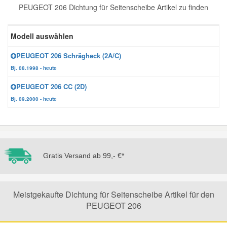
PEUGEOT 206 Dichtung für Seitenscheibe Artikel zu finden
Reparatur-Zubehör
Schlüsselgehäuse
Daewoo Ersatzteile
Scheibenreinigung
Modell auswählen
Karosserie Werkzeug
Werkstattbedarf
Daihatsu Ersatzteile
Zündanlage und Glühanlage
PEUGEOT 206 Schrägheck (2A/C)
Bj. 08.1998 - heute
Winter-Autozubehör
Dodge Ersatzteile
PEUGEOT 206 CC (2D)
Bj. 09.2000 - heute
Honda Ersatzteile
Hyundai Ersatzteile
Gratis Versand ab 99,- €*
Jeep Ersatzteile
Kia Ersatzteile
Meistgekaufte Dichtung für Seitenscheibe Artikel für den
PEUGEOT 206
Lancia Ersatzteile