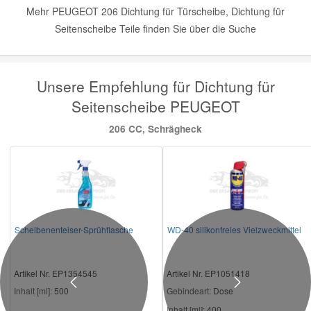
Mehr PEUGEOT 206 Dichtung für Türscheibe, Dichtung für
Seitenscheibe Teile finden Sie über die Suche
Unsere Empfehlung für Dichtung für
Seitenscheibe PEUGEOT
206 CC, Schrägheck
Scheibenenteiser-Sprühflasche
WD-40 silikonfreies Vielzweckmittel
Artikel Nr. EP1354545
Artikel Nr. EP1051418
Previous
Next
Inhalt [ml]:
500
Gebindeart:
Dose
Inhalt [ml]:
400