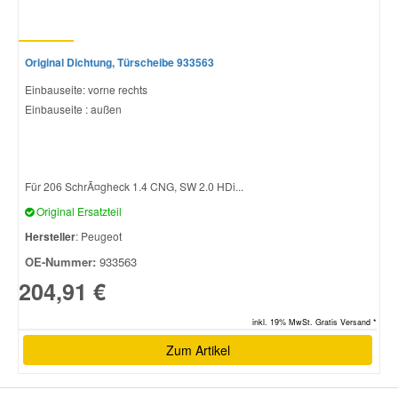
Original Dichtung, Türscheibe 933563
Einbauseite: vorne rechts
Einbauseite : außen
Für 206 SchrÃ¤gheck 1.4 CNG, SW 2.0 HDi...
Original Ersatzteil
Hersteller
: Peugeot
OE-Nummer:
933563
204,91 €
inkl. 19% MwSt. Gratis Versand *
Zum Artikel