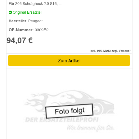
Für 206 Schrägheck 2.0 S16, ...
Original Ersatzteil
Smart Ersatzteile
Hersteller
: Peugeot
OE-Nummer:
9309E2
Suzuki Ersatzteile
94,07 €
Toyota Ersatzteile
inkl. 19% MwSt.zzgl. Versand *
Zum Artikel
Vauxhall Ersatzteile
Volvo Ersatzteile