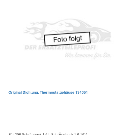
Original Dichtung, Thermostatgehäuse 134051
Für 206 Schrägheck 1.6 i, SchrÃ¤gheck 1.6 16V...