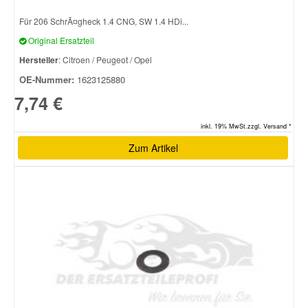
Für 206 SchrÃ¤gheck 1.4 CNG, SW 1.4 HDi...
Original Ersatzteil
Hersteller
: Citroen / Peugeot / Opel
OE-Nummer:
1623125880
7,74 €
inkl. 19% MwSt.zzgl. Versand *
Zum Artikel