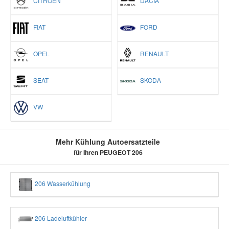
CITROËN
DACIA
FIAT
FORD
OPEL
RENAULT
SEAT
SKODA
VW
Mehr Kühlung Autoersatzteile
für Ihren PEUGEOT 206
206 Wasserkühlung
206 Ladeluftkühler