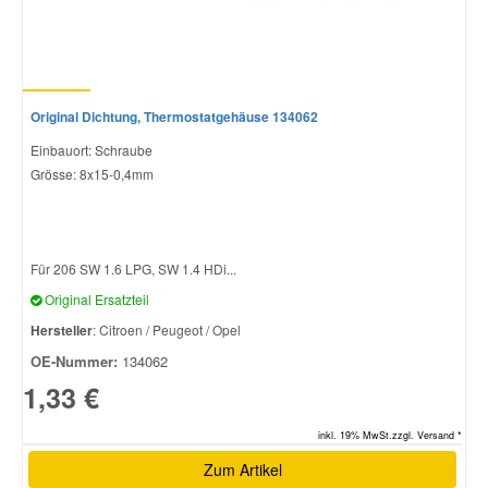
Original Dichtung, Thermostatgehäuse 134062
Einbauort: Schraube
Grösse: 8x15-0,4mm
Für 206 SW 1.6 LPG, SW 1.4 HDi...
Original Ersatzteil
Hersteller
: Citroen / Peugeot / Opel
OE-Nummer:
134062
1,33 €
inkl. 19% MwSt.zzgl. Versand *
Zum Artikel