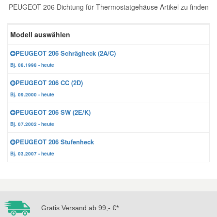
PEUGEOT 206 Dichtung für Thermostatgehäuse Artikel zu finden
Reparatur-Zubehör
Schlüsselgehäuse
Daewoo Ersatzteile
Scheibenreinigung
Modell auswählen
Karosserie Werkzeug
Werkstattbedarf
Daihatsu Ersatzteile
Zündanlage und Glühanlage
PEUGEOT 206 Schrägheck (2A/C)
Bj. 08.1998 - heute
Winter-Autozubehör
Dodge Ersatzteile
PEUGEOT 206 CC (2D)
Bj. 09.2000 - heute
Honda Ersatzteile
PEUGEOT 206 SW (2E/K)
Bj. 07.2002 - heute
Hyundai Ersatzteile
PEUGEOT 206 Stufenheck
Bj. 03.2007 - heute
Jeep Ersatzteile
Kia Ersatzteile
Gratis Versand ab 99,- €*
Lancia Ersatzteile