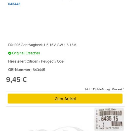
643445
Smart Ersatzteile
Suzuki Ersatzteile
Für 206 SchrÃ¤gheck 1.6 16V, SW 1.6 16V...
Toyota Ersatzteile
Original Ersatzteil
Hersteller
: Citroen / Peugeot / Opel
Vauxhall Ersatzteile
OE-Nummer:
643445
9,45 €
Volvo Ersatzteile
inkl. 19% MwSt.zzgl. Versand *
Zum Artikel