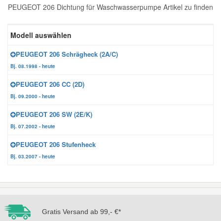
PEUGEOT 206 Dichtung für Waschwasserpumpe Artikel zu finden
Reparatur-Zubehör
Schlüsselgehäuse
Daewoo Ersatzteile
Scheibenreinigung
Modell auswählen
Karosserie Werkzeug
Werkstattbedarf
Daihatsu Ersatzteile
Zündanlage und Glühanlage
PEUGEOT 206 Schrägheck (2A/C)
Bj. 08.1998 - heute
Winter-Autozubehör
Dodge Ersatzteile
PEUGEOT 206 CC (2D)
Bj. 09.2000 - heute
Honda Ersatzteile
PEUGEOT 206 SW (2E/K)
Bj. 07.2002 - heute
Hyundai Ersatzteile
PEUGEOT 206 Stufenheck
Bj. 03.2007 - heute
Jeep Ersatzteile
Kia Ersatzteile
Gratis Versand ab 99,- €*
Lancia Ersatzteile