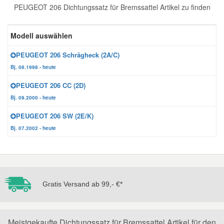
PEUGEOT 206 Dichtungssatz für Bremssattel Artikel zu finden
Reparatur-Zubehör
Schlüsselgehäuse
Daewoo Ersatzteile
Scheibenreinigung
Modell auswählen
Karosserie Werkzeug
Werkstattbedarf
Daihatsu Ersatzteile
Zündanlage und Glühanlage
PEUGEOT 206 Schrägheck (2A/C)
Bj. 08.1998 - heute
Winter-Autozubehör
Dodge Ersatzteile
PEUGEOT 206 CC (2D)
Bj. 09.2000 - heute
Honda Ersatzteile
PEUGEOT 206 SW (2E/K)
Bj. 07.2002 - heute
Hyundai Ersatzteile
Jeep Ersatzteile
Gratis Versand ab 99,- €*
Kia Ersatzteile
Lancia Ersatzteile
Meistgekaufte Dichtungssatz für Bremssattel Artikel für den