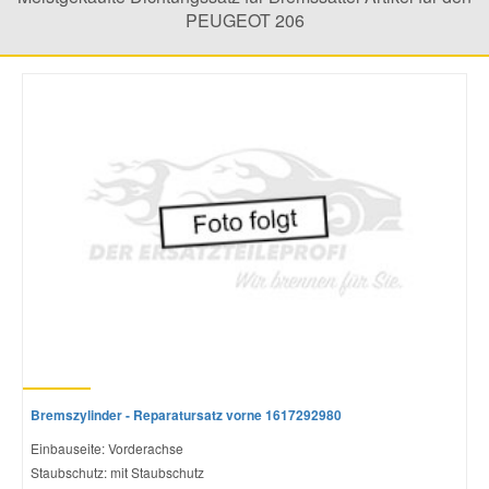
PEUGEOT 206
Mazda Ersatzteile
Mercedes Ersatzteile
Mini Ersatzteile
Mitsubishi Ersatzteile
Nissan Ersatzteile
Porsche Ersatzteile
Bremszylinder - Reparatursatz vorne 1617292980
Seat Ersatzteile
Einbauseite: Vorderachse
Staubschutz: mit Staubschutz
Skoda Ersatzteile