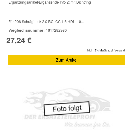
Ergänzungsartikel/Ergänzende Info 2: mit Dichtring
Smart Ersatzteile
Für 206 Schrägheck 2.0 RC, CC 1.6 HDi 110...
Vergleichsnummer:
1617292980
Suzuki Ersatzteile
27,24 €
Toyota Ersatzteile
inkl. 19% MwSt.zzgl. Versand *
Zum Artikel
Vauxhall Ersatzteile
Volvo Ersatzteile