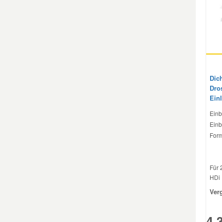
Mazda Ersatzteile
Mercedes Ersatzteile
Mini Ersatzteile
Dic
Dro
Ein
Mitsubishi Ersatzteile
Einb
Einb
Nissan Ersatzteile
Form
Porsche Ersatzteile
Für 
HDi 
Seat Ersatzteile
Ver
4,
Skoda Ersatzteile