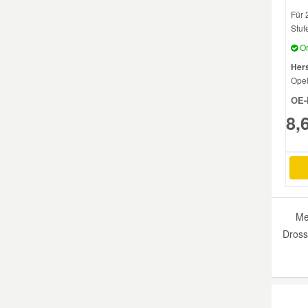
Für 
Stuf
Or
Hers
Ope
OE-
8,
Me
Dross