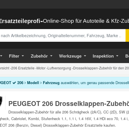
-
Ersatzteileprofi
Online-Shop für Autoteile & Kfz-Z
abe
Filter
Zubehör
Werkzeuge
Inspektion
B
sicht
›
206 Ersatzteile
›
Motor
›
Luftversorgung
›
Drosselklappen-Zubehör für den 2
UGEOT
206
Modell
Fahrzeug
auswählen, um genau passende Drosselkl
PEUGEOT 206 Drosselklappen-Zubeh
Drosselklappen-Zubehör für alle 206 Schrägheck (2A/C), CC (2D), SW (
heck, Cabriolet, Kombi, Stufenheck 1.1, 1.1 i, 1.4 16V, 1.4 HDi eco 70, 1.4 i, 
T 206 (Benzin, Diesel) Drosselklappen-Zubehör Ersatzteile kaufen.