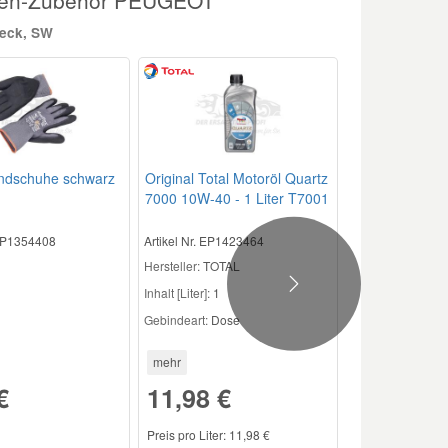
heck, SW
andschuhe schwarz
Original Total Motoröl Quartz
7000 10W-40 - 1 Liter T7001
 EP1354408
Artikel Nr. EP1423464
Hersteller:
TOTAL
Next
Inhalt [Liter]:
1
Gebindeart:
Dose
mehr
€
11,98 €
Preis pro Liter: 11,98 €