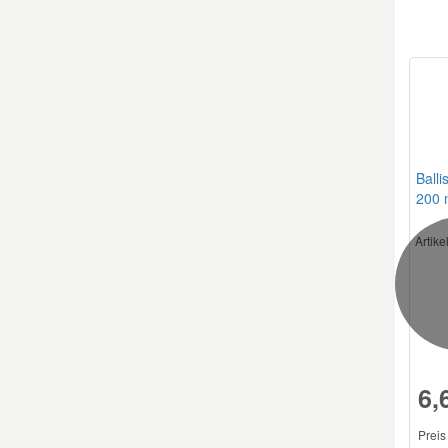
Balli
200 
Artik
6,
Preis