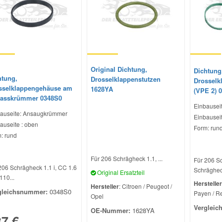
Original Dichtung,
Dichtung
htung,
Drosselklappenstutzen
Drosselk
sselklappengehäuse am
1628YA
(VPE 2) 
lasskrümmer 0348S0
Einbausei
auseite: Ansaugkrümmer
Einbauseit
auseite : oben
Form: run
: rund
Für 206 Schrägheck 1.1, ...
Für 206 S
206 Schrägheck 1.1 i, CC 1.6
Schrägheck
Original Ersatzteil
110...
Hersteller
Hersteller
: Citroen / Peugeot /
gleichsnummer:
0348S0
Payen / R
Opel
Vergleic
OE-Nummer:
1628YA
37 €