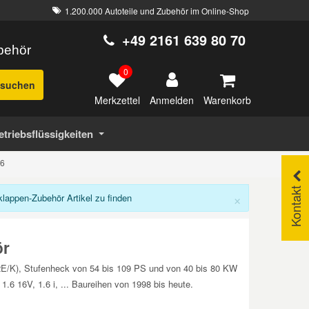
1.200.000 Autoteile und Zubehör im Online-Shop
+49 2161 639 80 70
ubehör
0
suchen
Merkzettel
Warenkorb
Anmelden
etriebsflüssigkeiten
06
Kontakt
×
appen-Zubehör Artikel zu finden
ör
2E/K), Stufenheck von 54 bis 109 PS und von 40 bis 80 KW
1.6 16V, 1.6 i, ... Baureihen von 1998 bis heute.