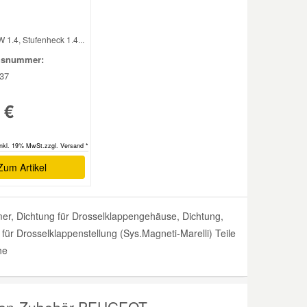
 1.4, Stufenheck 1.4...
hsnummer:
37
 €
inkl. 19% MwSt.zzgl. Versand *
Zum Artikel
, Dichtung für Drosselklappengehäuse, Dichtung,
ür Drosselklappenstellung (Sys.Magneti-Marelli) Teile
he
ppen-Zubehör PEUGEOT