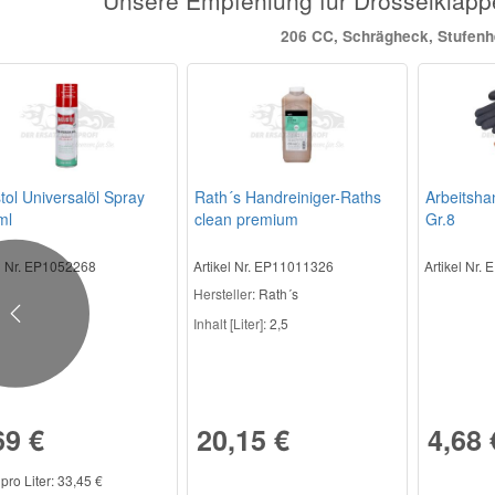
206 CC, Schrägheck, Stufen
stol Universalöl Spray
Rath´s Handreiniger-Raths
Arbeitsh
ml
clean premium
Gr.8
el Nr. EP1052268
Artikel Nr. EP11011326
Artikel Nr.
Hersteller
: Rath´s
Previous
Inhalt [Liter]:
2,5
69 €
20,15 €
4,68 
 pro Liter: 33,45 €