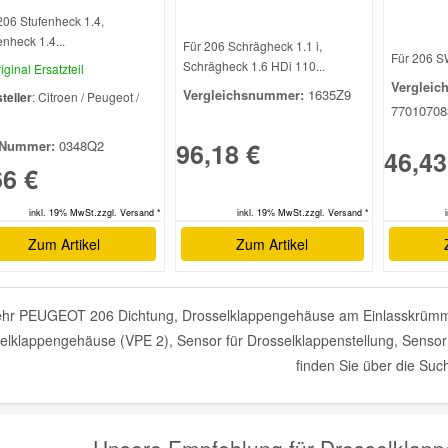
206 Stufenheck 1.4,
enheck 1.4...
Für 206 Schrägheck 1.1 i,
Für 206 SW
Schrägheck 1.6 HDi 110...
iginal Ersatzteil
Vergleic
Vergleichsnummer:
1635Z9
teller
: Citroen / Peugeot /
77010708
l
96,18 €
Nummer:
0348Q2
46,43
66 €
inkl. 19% MwSt.zzgl. Versand *
inkl. 19% MwSt.zzgl. Versand *
Zum Artikel
Zum Artikel
hr PEUGEOT 206 Dichtung, Drosselklappengehäuse am Einlasskrümmer
elklappengehäuse (VPE 2), Sensor für Drosselklappenstellung, Sensor f
finden Sie über die Suc
Unsere Empfehlung für Drosselkla