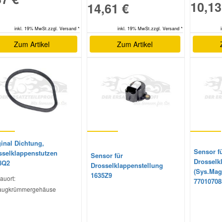
10,13
14,61 €
inkl. 19% MwSt.zzgl. Versand *
inkl. 19% MwSt.zzgl. Versand *
Zum Artikel
Zum Artikel
inal Dichtung,
Sensor f
sselklappenstutzen
Sensor für
Drosselk
8Q2
Drosselklappenstellung
(Sys.Magn
1635Z9
auort:
77010708
augkrümmergehäuse