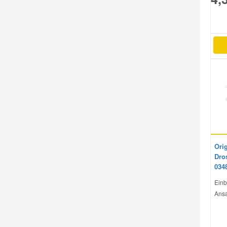
Smart Ersatzteile
Suzuki Ersatzteile
Toyota Ersatzteile
Vauxhall Ersatzteile
Volvo Ersatzteile
Orig
Dro
034
Einb
Ans