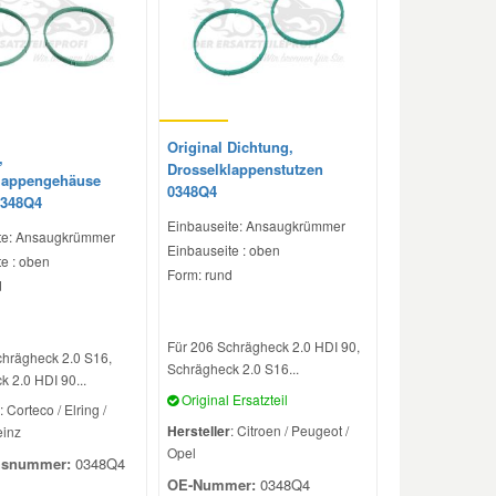
Original Dichtung,
,
Drosselklappenstutzen
lappengehäuse
0348Q4
0348Q4
Einbauseite: Ansaugkrümmer
te: Ansaugkrümmer
Einbauseite : oben
e : oben
Form: rund
d
Für 206 Schrägheck 2.0 HDI 90,
chrägheck 2.0 S16,
Schrägheck 2.0 S16...
 2.0 HDI 90...
Original Ersatzteil
: Corteco / Elring /
Hersteller
: Citroen / Peugeot /
einz
Opel
hsnummer:
0348Q4
OE-Nummer:
0348Q4