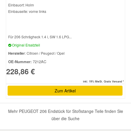
Einbauort: Holm
Einbauseite: vorne links
Smart Ersatzteile
Suzuki Ersatzteile
Für 206 Schrägheck 1.4 i, SW 1.6 LPG...
Original Ersatzteil
Toyota Ersatzteile
Hersteller
: Citroen / Peugeot / Opel
OE-Nummer:
7212AC
Vauxhall Ersatzteile
228,86 €
Volvo Ersatzteile
inkl. 19% MwSt. Gratis Versand *
Zum Artikel
Mehr PEUGEOT 206 Endstück für Stoßstange Teile finden Sie
über die Suche