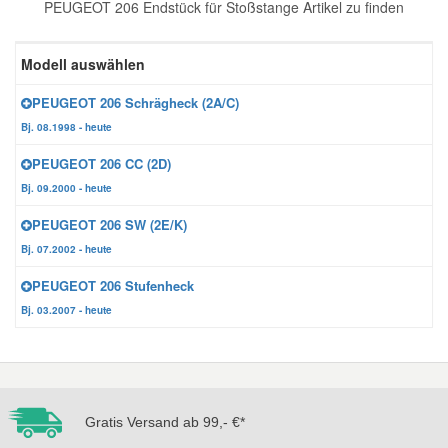
PEUGEOT 206 Endstück für Stoßstange Artikel zu finden
Reparatur-Zubehör
Schlüsselgehäuse
Daewoo Ersatzteile
Scheibenreinigung
Modell auswählen
Karosserie Werkzeug
Werkstattbedarf
Daihatsu Ersatzteile
Zündanlage und Glühanlage
PEUGEOT 206 Schrägheck (2A/C)
Bj. 08.1998 - heute
Winter-Autozubehör
Dodge Ersatzteile
PEUGEOT 206 CC (2D)
Bj. 09.2000 - heute
Honda Ersatzteile
PEUGEOT 206 SW (2E/K)
Bj. 07.2002 - heute
Hyundai Ersatzteile
PEUGEOT 206 Stufenheck
Bj. 03.2007 - heute
Jeep Ersatzteile
Kia Ersatzteile
Gratis Versand ab 99,- €*
Lancia Ersatzteile