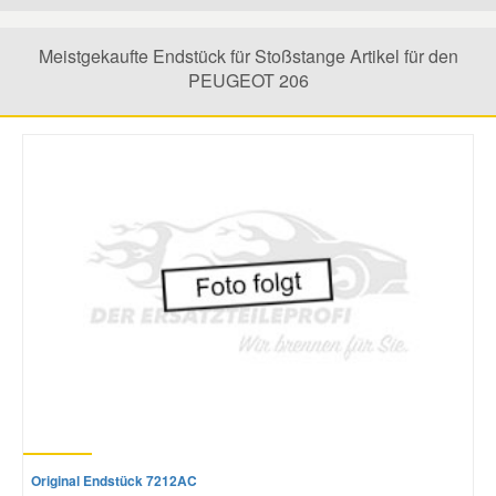
Mazda Ersatzteile
Meistgekaufte Endstück für Stoßstange Artikel für den
PEUGEOT 206
Mercedes Ersatzteile
Mini Ersatzteile
Mitsubishi Ersatzteile
Nissan Ersatzteile
Porsche Ersatzteile
Seat Ersatzteile
Original Endstück 7212AC
Skoda Ersatzteile