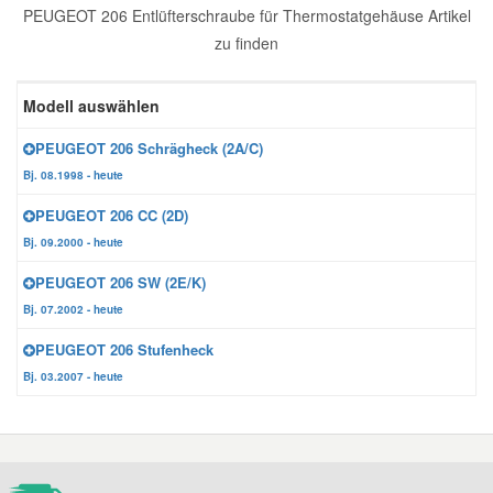
PEUGEOT 206 Entlüfterschraube für Thermostatgehäuse Artikel
Reparatur-Zubehör
Schlüsselgehäuse
Daewoo Ersatzteile
zu finden
Scheibenreinigung
Karosserie Werkzeug
Werkstattbedarf
Daihatsu Ersatzteile
Modell auswählen
Zündanlage und Glühanlage
PEUGEOT 206 Schrägheck (2A/C)
Winter-Autozubehör
Dodge Ersatzteile
Bj. 08.1998 - heute
PEUGEOT 206 CC (2D)
Honda Ersatzteile
Bj. 09.2000 - heute
PEUGEOT 206 SW (2E/K)
Hyundai Ersatzteile
Bj. 07.2002 - heute
PEUGEOT 206 Stufenheck
Jeep Ersatzteile
Bj. 03.2007 - heute
Kia Ersatzteile
Lancia Ersatzteile