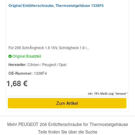
Original Entlüfterschraube, Thermostatgehäuse 1338F4
Smart Ersatzteile
Suzuki Ersatzteile
Für 206 SchrÃ¤gheck 1.6 16V, Schrägheck 1.6 i...
Toyota Ersatzteile
Original Ersatzteil
Hersteller
: Citroen / Peugeot / Opel
Vauxhall Ersatzteile
OE-Nummer:
1338F4
1,68 €
Volvo Ersatzteile
inkl. 19% MwSt.zzgl. Versand *
Zum Artikel
Mehr PEUGEOT 206 Entlüfterschraube für Thermostatgehäuse
Teile finden Sie über die Suche