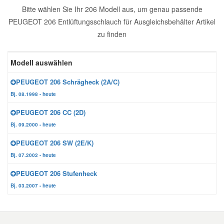
Bitte wählen Sie Ihr 206 Modell aus, um genau passende
Reparatur-Zubehör
Schlüsselgehäuse
Daewoo Ersatzteile
PEUGEOT 206 Entlüftungsschlauch für Ausgleichsbehälter Artikel
Scheibenreinigung
zu finden
Karosserie Werkzeug
Werkstattbedarf
Daihatsu Ersatzteile
Zündanlage und Glühanlage
Modell auswählen
Winter-Autozubehör
Dodge Ersatzteile
PEUGEOT 206 Schrägheck (2A/C)
Bj. 08.1998 - heute
Honda Ersatzteile
PEUGEOT 206 CC (2D)
Bj. 09.2000 - heute
Hyundai Ersatzteile
PEUGEOT 206 SW (2E/K)
Bj. 07.2002 - heute
Jeep Ersatzteile
PEUGEOT 206 Stufenheck
Bj. 03.2007 - heute
Kia Ersatzteile
Lancia Ersatzteile