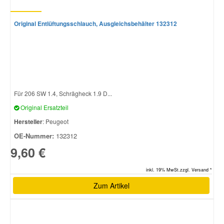
Original Entlüftungsschlauch, Ausgleichsbehälter 132312
Smart Ersatzteile
Suzuki Ersatzteile
Toyota Ersatzteile
Für 206 SW 1.4, Schrägheck 1.9 D...
Original Ersatzteil
Vauxhall Ersatzteile
Hersteller
: Peugeot
OE-Nummer:
132312
Volvo Ersatzteile
9,60 €
inkl. 19% MwSt.zzgl. Versand *
Zum Artikel