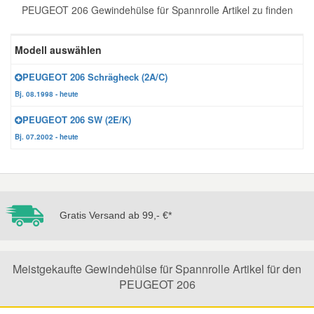
PEUGEOT 206 Gewindehülse für Spannrolle Artikel zu finden
Reparatur-Zubehör
Schlüsselgehäuse
Daewoo Ersatzteile
Scheibenreinigung
Modell auswählen
Karosserie Werkzeug
Werkstattbedarf
Daihatsu Ersatzteile
Zündanlage und Glühanlage
PEUGEOT 206 Schrägheck (2A/C)
Bj. 08.1998 - heute
Winter-Autozubehör
Dodge Ersatzteile
PEUGEOT 206 SW (2E/K)
Bj. 07.2002 - heute
Honda Ersatzteile
Hyundai Ersatzteile
Gratis Versand ab 99,- €*
Jeep Ersatzteile
Kia Ersatzteile
Meistgekaufte Gewindehülse für Spannrolle Artikel für den
PEUGEOT 206
Lancia Ersatzteile