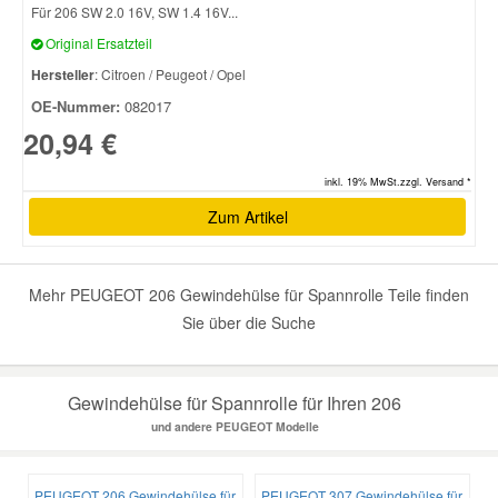
Für 206 SW 2.0 16V, SW 1.4 16V...
Original Ersatzteil
Smart Ersatzteile
Hersteller
: Citroen / Peugeot / Opel
OE-Nummer:
082017
Suzuki Ersatzteile
20,94 €
Toyota Ersatzteile
inkl. 19% MwSt.zzgl. Versand *
Zum Artikel
Vauxhall Ersatzteile
Mehr PEUGEOT 206 Gewindehülse für Spannrolle Teile finden
Volvo Ersatzteile
Sie über die Suche
Gewindehülse für Spannrolle für Ihren 206
und andere PEUGEOT Modelle
PEUGEOT 206 Gewindehülse für
PEUGEOT 307 Gewindehülse für