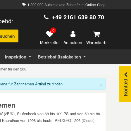
1.200.000 Autoteile und Zubehör im Online-Shop
+49 2161 639 80 70
ubehör
0
suchen
Merkzettel
Warenkorb
Anmelden
Inspektion
Betriebsflüssigkeiten
iemen für den 206
Kontakt
×
ne für Zahnriemen Artikel zu finden
iemen
SW (2E/K), Stufenheck von 68 bis 109 PS und von 50 bis 80
Di Baureihen von 1998 bis heute. PEUGEOT 206 (Diesel)