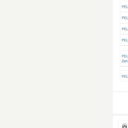
PEU
Smart Ersatzteile
PEU
PEU
Suzuki Ersatzteile
PEU
Toyota Ersatzteile
PEU
Zah
Vauxhall Ersatzteile
PEU
Volvo Ersatzteile