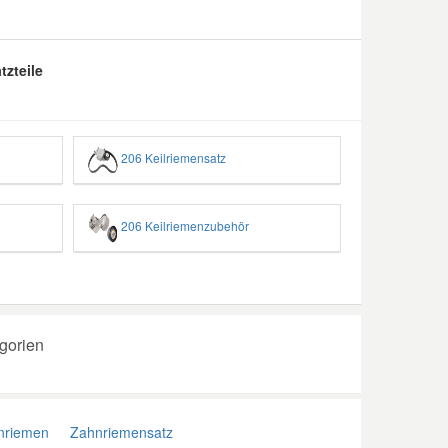
tzteile
206 Keilriemensatz
206 Keilriemenzubehör
gorien
riemen
Zahnriemensatz