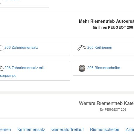
Mehr Riementrieb Autoersa
für Ihren PEUGEOT 206
206 Zahnriemensatz
206 Keilriemen
206 Zahnriemensatz mit
206 Riemenscheibe
serpumpe
Weitere Riementrieb Kate
für PEUGEOT 206
iemen
Keilriemensatz
Generatorfreilauf
Riemenscheibe
Zahn