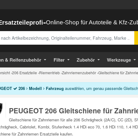
-
Ersatzteileprofi
Online-Shop für Autoteile & Kfz-Z
abe
en & Reifenzubehör
Filter
Zubehör
Werkzeuge
sicht
›
206 Ersatzteile
›
Riementrieb
›
Zahnriemenzubehör
›
Gleitschiene für Zahnr
UGEOT
206
Modell
Fahrzeug
auswählen, um genau passende Gleitschie
PEUGEOT 206 Gleitschiene für Zahnr
Gleitschiene für Zahnriemen für alle 206 Schrägheck (2A/C), CC (2D), 
rägheck, Cabriolet, Kombi, Stufenheck 1.4 HDi eco 70, 1.6 HDi 110, 1.4 H
chiene für Zahnriemen Ersatzteile kaufen.