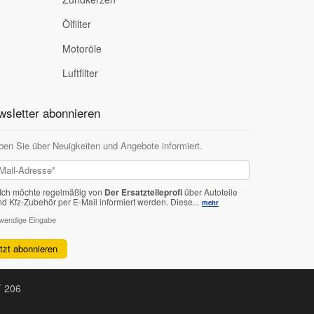
Ölfilter
Motoröle
Luftfilter
sletter abonnieren
ben Sie über Neuigkeiten und Angebote informiert.
Ich möchte regelmäßig von
Der Ersatzteileprofi
über Autoteile
nd Kfz-Zubehör per E-Mail informiert werden.
Diese...
mehr
twendige Eingabe
etzt abonnieren
T 206