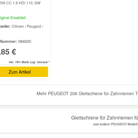
206 CC 1.6 HDi 110, SW
.
iginal Ersatzteil
teller
: Citroen / Peugeot /
l
Nummer:
084920
,85 €
inkl. 19% MwSt.zzgl. Versand *
Zum Artikel
Mehr PEUGEOT 206 Gleitschiene für Zahnriemen Tei
Gleitschiene für Zahnriemen fü
und andere PEUGEOT Modell