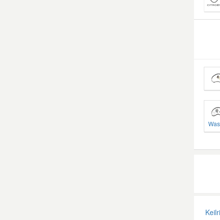
Was
Keilr