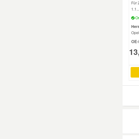
Für 
1.1..
Mazda Ersatzteile
Or
Hers
Mercedes Ersatzteile
Ope
OE-
Mini Ersatzteile
13
Mitsubishi Ersatzteile
Nissan Ersatzteile
Porsche Ersatzteile
Seat Ersatzteile
Skoda Ersatzteile