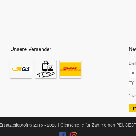
Unsere Versender
New
Blei
*
u
* no
j
Ersatzteileprofi © 2015 - 2026 | Gleitschiene für Zahnriemen PEUGEO