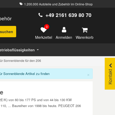
1.200.000 Autoteile und Zubehör im Online-Shop
+49 2161 639 80 70
ubehör
0
suchen
Merkzettel
Warenkorb
Anmelden
etriebsflüssigkeiten
ür Sonnenblende für den 206
Kontakt
×
 Sonnenblende Artikel zu finden
e
(2E/K) von 60 bis 177 PS und von 44 bis 130 KW
HDi 110, ... Baureihen von 1998 bis heute. PEUGEOT 206