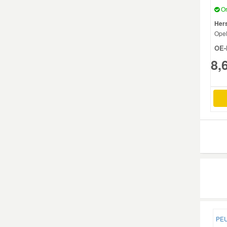
Or
Mazda Ersatzteile
Hers
Ope
OE-
Mercedes Ersatzteile
8,
Mini Ersatzteile
Mitsubishi Ersatzteile
Nissan Ersatzteile
Porsche Ersatzteile
Seat Ersatzteile
PEU
Skoda Ersatzteile