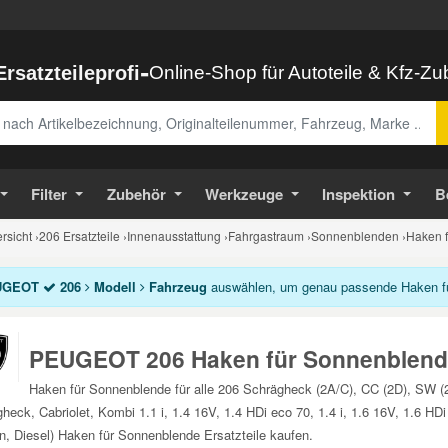
-
Ersatzteileprofi
Online-Shop für Autoteile & Kfz-Z
abe
Filter
Zubehör
Werkzeuge
Inspektion
B
sicht
›
206 Ersatzteile
›
Innenausstattung
›
Fahrgastraum
›
Sonnenblenden
›
Haken f
UGEOT
206
Modell
Fahrzeug
auswählen, um genau passende Haken für
PEUGEOT 206 Haken für Sonnenblend
Haken für Sonnenblende für alle 206 Schrägheck (2A/C), CC (2D), SW 
heck, Cabriolet, Kombi 1.1 i, 1.4 16V, 1.4 HDi eco 70, 1.4 i, 1.6 16V, 1.6 
n, Diesel) Haken für Sonnenblende Ersatzteile kaufen.