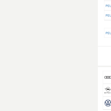
PEU
Smart Ersatzteile
PEU
Suzuki Ersatzteile
PEU
Toyota Ersatzteile
Vauxhall Ersatzteile
Volvo Ersatzteile