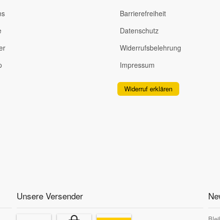
ns
Barrierefreiheit
e
Datenschutz
er
Widerrufsbelehrung
p
Impressum
Widerruf erklären
Unsere Versender
New
Blei