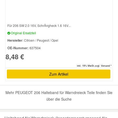
Smart Ersatzteile
Für 206 SW 2.0 16V, SchrÃ¤gheck 1.6 16V...
Suzuki Ersatzteile
Original Ersatzteil
Hersteller
: Citroen / Peugeot / Opel
Toyota Ersatzteile
OE-Nummer:
637504
8,48 €
Vauxhall Ersatzteile
inkl. 19% MwSt.zzgl. Versand *
Volvo Ersatzteile
Zum Artikel
Mehr PEUGEOT 206 Halteband für Warndreieck Teile finden Sie
über die Suche