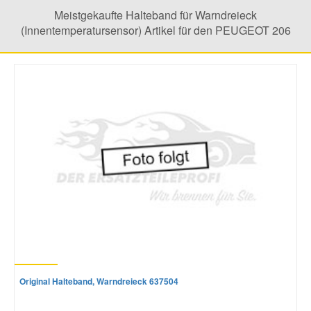
Meistgekaufte Halteband für Warndreieck
(Innentemperatursensor) Artikel für den PEUGEOT 206
Mazda Ersatzteile
Mercedes Ersatzteile
Mini Ersatzteile
Mitsubishi Ersatzteile
Nissan Ersatzteile
Porsche Ersatzteile
Seat Ersatzteile
Original Halteband, Warndreieck 637504
Skoda Ersatzteile