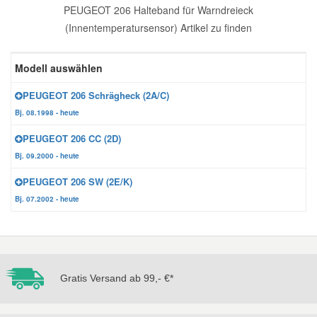
PEUGEOT 206 Halteband für Warndreieck
Reparatur-Zubehör
Schlüsselgehäuse
Daewoo Ersatzteile
(Innentemperatursensor) Artikel zu finden
Scheibenreinigung
Karosserie Werkzeug
Werkstattbedarf
Daihatsu Ersatzteile
Modell auswählen
Zündanlage und Glühanlage
PEUGEOT 206 Schrägheck (2A/C)
Winter-Autozubehör
Dodge Ersatzteile
Bj. 08.1998 - heute
PEUGEOT 206 CC (2D)
Honda Ersatzteile
Bj. 09.2000 - heute
PEUGEOT 206 SW (2E/K)
Hyundai Ersatzteile
Bj. 07.2002 - heute
Jeep Ersatzteile
Kia Ersatzteile
Gratis Versand ab 99,- €*
Lancia Ersatzteile