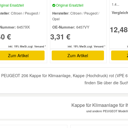
1.4...
iginal Ersatzteil
Original Ersatzteil
Vergleic
teller
: Citroen / Peugeot /
Hersteller
: Citroen / Peugeot /
l
Opel
12,48
Nummer:
6457XK
OE-Nummer:
6457VY
40 €
3,31 €
inkl. 19% MwSt.zzgl. Versand *
inkl. 19% MwSt.zzgl. Versand *
Zum Artikel
Zum Artikel
 PEUGEOT 206 Kappe für Klimaanlage, Kappe (Hochdruck) rot (VPE 6 S
finden Sie über die Suc
Kappe für Klimaanlage für I
und andere PEUGEOT Modell