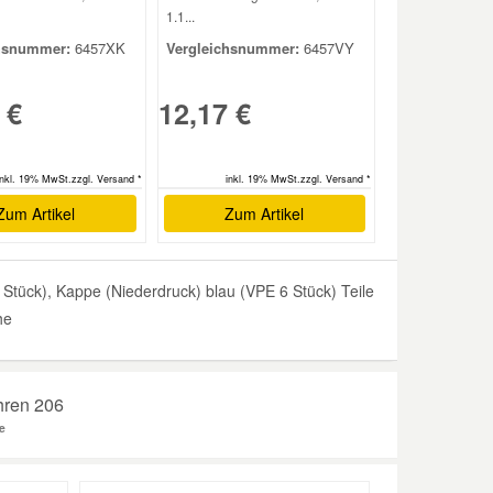
1.1...
hsnummer:
6457XK
Vergleichsnummer:
6457VY
 €
12,17 €
inkl. 19% MwSt.zzgl. Versand *
inkl. 19% MwSt.zzgl. Versand *
Zum Artikel
Zum Artikel
tück), Kappe (Niederdruck) blau (VPE 6 Stück) Teile
he
hren 206
e