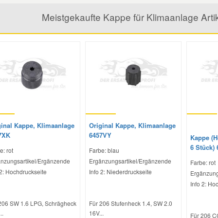
Meistgekaufte Kappe für Klimaanlage Art
ginal Kappe, Klimaanlage
Original Kappe, Klimaanlage
7XK
6457VY
Kappe (H
6 Stück)
e: rot
Farbe: blau
nzungsartikel/Ergänzende
Ergänzungsartikel/Ergänzende
Farbe: rot
 2: Hochdruckseite
Info 2: Niederdruckseite
Ergänzung
Info 2: Ho
206 SW 1.6 LPG, Schrägheck
Für 206 Stufenheck 1.4, SW 2.0
..
16V...
Für 206 C