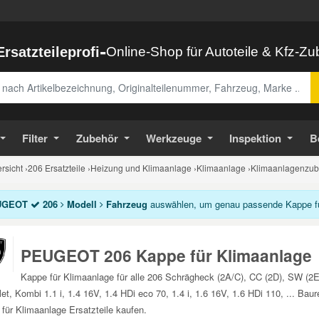
-
Ersatzteileprofi
Online-Shop für Autoteile & Kfz-Z
abe
Filter
Zubehör
Werkzeuge
Inspektion
B
sicht
›
206 Ersatzteile
›
Heizung und Klimaanlage
›
Klimaanlage
›
Klimaanlagenzub
UGEOT
206
Modell
Fahrzeug
auswählen, um genau passende Kappe für
PEUGEOT 206 Kappe für Klimaanlage
Kappe für Klimaanlage für alle 206 Schrägheck (2A/C), CC (2D), SW (2
let, Kombi 1.1 i, 1.4 16V, 1.4 HDi eco 70, 1.4 i, 1.6 16V, 1.6 HDi 110, ... B
für Klimaanlage Ersatzteile kaufen.