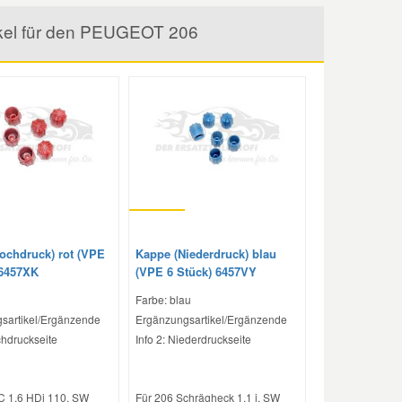
ikel für den PEUGEOT 206
ochdruck) rot (VPE
Kappe (Niederdruck) blau
 6457XK
(VPE 6 Stück) 6457VY
Farbe: blau
sartikel/Ergänzende
Ergänzungsartikel/Ergänzende
chdruckseite
Info 2: Niederdruckseite
C 1.6 HDi 110, SW
Für 206 Schrägheck 1.1 i, SW