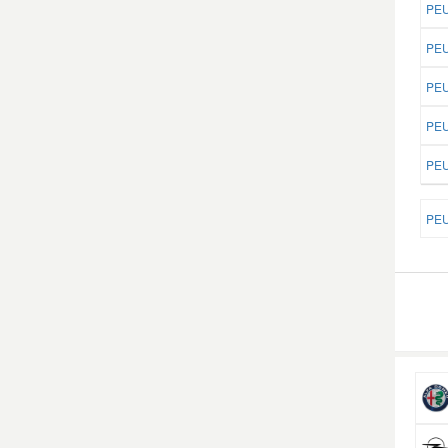
PEU
PEU
Smart Ersatzteile
PEU
Suzuki Ersatzteile
PEU
Toyota Ersatzteile
PEU
PEU
Vauxhall Ersatzteile
Volvo Ersatzteile