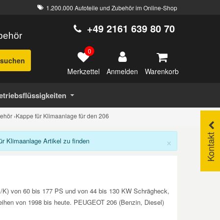
1.200.000 Autoteile und Zubehör im Online-Shop
+49 2161 639 80 70
ubehör
0
suchen
Merkzettel
Warenkorb
Anmelden
etriebsflüssigkeiten
ehör
›
Kappe für Klimaanlage für den 206
Kontakt
×
 Klimaanlage Artikel zu finden
E/K) von 60 bis 177 PS und von 44 bis 130 KW Schrägheck,
aureihen von 1998 bis heute. PEUGEOT 206 (Benzin, Diesel)