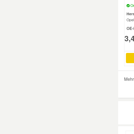
Or
Mazda Ersatzteile
Hers
Ope
OE-
Mercedes Ersatzteile
3,
Mini Ersatzteile
Mitsubishi Ersatzteile
Mehr
Nissan Ersatzteile
Porsche Ersatzteile
Seat Ersatzteile
Skoda Ersatzteile