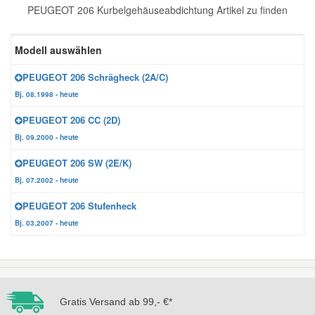
PEUGEOT 206 Kurbelgehäuseabdichtung Artikel zu finden
Reparatur-Zubehör
Schlüsselgehäuse
Daewoo Ersatzteile
Scheibenreinigung
Modell auswählen
Karosserie Werkzeug
Werkstattbedarf
Daihatsu Ersatzteile
Zündanlage und Glühanlage
PEUGEOT 206 Schrägheck (2A/C)
Bj. 08.1998 - heute
Winter-Autozubehör
Dodge Ersatzteile
PEUGEOT 206 CC (2D)
Bj. 09.2000 - heute
Honda Ersatzteile
PEUGEOT 206 SW (2E/K)
Bj. 07.2002 - heute
Hyundai Ersatzteile
PEUGEOT 206 Stufenheck
Bj. 03.2007 - heute
Jeep Ersatzteile
Kia Ersatzteile
Gratis Versand ab 99,- €*
Lancia Ersatzteile