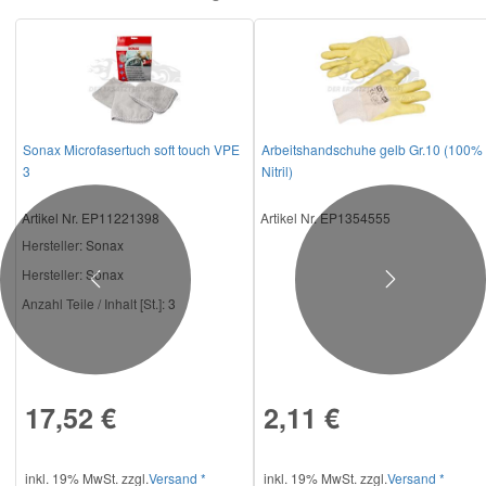
Sonax Microfasertuch soft touch VPE
Arbeitshandschuhe gelb Gr.10 (100%
3
Nitril)
Artikel Nr. EP11221398
Artikel Nr. EP1354555
Hersteller
: Sonax
Hersteller:
Sonax
Previous
Next
Anzahl Teile / Inhalt [St.]:
3
17,52 €
2,11 €
inkl. 19% MwSt. zzgl.
Versand *
inkl. 19% MwSt. zzgl.
Versand *