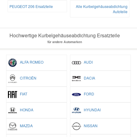
PEUGEOT 206 Ersatzteile
Alle Kurbelgehäuseabdichtung
Autoteile
Hochwertige Kurbelgehäuseabdichtung Ersatzteile
für andere Automarken
ALFA ROMEO
AUDI
CITROËN
DACIA
FIAT
FORD
HONDA
HYUNDAI
MAZDA
NISSAN