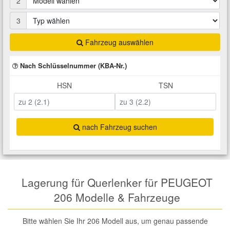
2
Total Motoröle
Druckluft Werkzeuge
Glühlampen
Montage
VW Ersatzteile
Heizung und Klimaanlage
3
Fahrwerk Werkzeuge
Kfz-Pflege
Reiniger
Fahrzeug auswählen
Abarth Ersatzteile
Kraftstoffsystem
Nach Schlüsselnummer (KBA-Nr.)
Halterung Abgasstrang
Kofferraumwanne
Rostlöser
Kühlung
Alfa Romeo Ersatzteile
HSN
TSN
Lenkung
Handwerkzeuge
Ladetechnik für Elektroautos
Scheibenkleber
Audi Ersatzteile
Motor
nach Fahrzeug suchen
Kfz Spezialwerkzeuge
Marderschutz
Schmiermittel
BMW Ersatzteile
Innenausstattung
Leitungsverbinder
Nachrüstwischer
Chevrolet Ersatzteile
Karosserieteile
Lagerung für Querlenker für PEUGEOT
Motortechnik Werkzeuge
Pannenhilfe
Chrysler Ersatzteile
206 Modelle & Fahrzeuge
Räder und Reifen
Prüf- und Messwerkzeuge
Reifen Zubehör
Cupra Ersatzteile
Bitte wählen Sie Ihr 206 Modell aus, um genau passende
Riementrieb