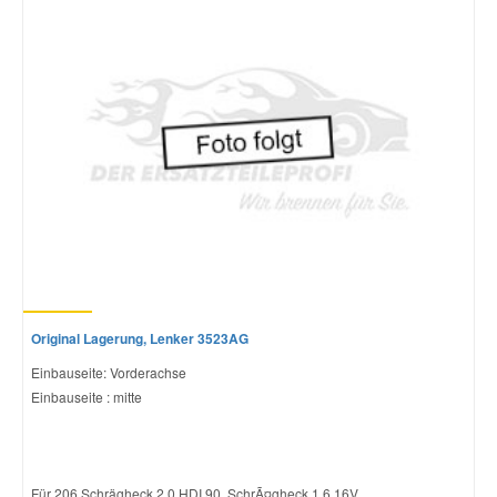
Original Lagerung, Lenker 3523AG
Einbauseite: Vorderachse
Einbauseite : mitte
Für 206 Schrägheck 2.0 HDI 90, SchrÃ¤gheck 1.6 16V...