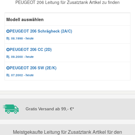
PEUGEOT 206 Leitung für Zusatztank Artikel zu finden
Reparatur-Zubehör
Schlüsselgehäuse
Daewoo Ersatzteile
Scheibenreinigung
Modell auswählen
Karosserie Werkzeug
Werkstattbedarf
Daihatsu Ersatzteile
Zündanlage und Glühanlage
PEUGEOT 206 Schrägheck (2A/C)
Bj. 08.1998 - heute
Winter-Autozubehör
Dodge Ersatzteile
PEUGEOT 206 CC (2D)
Bj. 09.2000 - heute
Honda Ersatzteile
PEUGEOT 206 SW (2E/K)
Bj. 07.2002 - heute
Hyundai Ersatzteile
Jeep Ersatzteile
Gratis Versand ab 99,- €*
Kia Ersatzteile
Lancia Ersatzteile
Meistgekaufte Leitung für Zusatztank Artikel für den