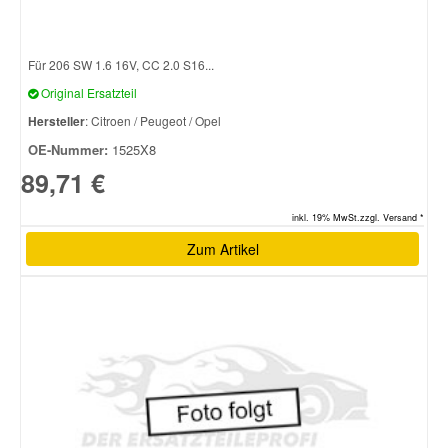
Smart Ersatzteile
Für 206 SW 1.6 16V, CC 2.0 S16...
Original Ersatzteil
Suzuki Ersatzteile
Hersteller
: Citroen / Peugeot / Opel
OE-Nummer:
1525X8
Toyota Ersatzteile
89,71 €
inkl. 19% MwSt.zzgl. Versand *
Vauxhall Ersatzteile
Zum Artikel
Volvo Ersatzteile