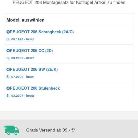
PEUGEOT 206 Montagesatz für Kotflügel Artikel zu finden
Reparatur-Zubehör
Schlüsselgehäuse
Daewoo Ersatzteile
Scheibenreinigung
Modell auswählen
Karosserie Werkzeug
Werkstattbedarf
Daihatsu Ersatzteile
Zündanlage und Glühanlage
PEUGEOT 206 Schrägheck (2A/C)
Bj. 08.1998 - heute
Winter-Autozubehör
Dodge Ersatzteile
PEUGEOT 206 CC (2D)
Bj. 09.2000 - heute
Honda Ersatzteile
PEUGEOT 206 SW (2E/K)
Bj. 07.2002 - heute
Hyundai Ersatzteile
PEUGEOT 206 Stufenheck
Bj. 03.2007 - heute
Jeep Ersatzteile
Kia Ersatzteile
Gratis Versand ab 99,- €*
Lancia Ersatzteile