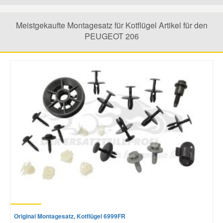
Mazda Ersatzteile
Meistgekaufte Montagesatz für Kotflügel Artikel für den
PEUGEOT 206
Mercedes Ersatzteile
Mini Ersatzteile
Mitsubishi Ersatzteile
Nissan Ersatzteile
Porsche Ersatzteile
Seat Ersatzteile
Original Montagesatz, Kotflügel 6999FR
Skoda Ersatzteile