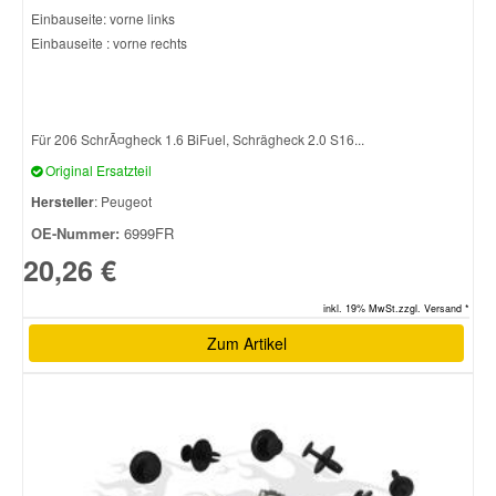
Einbauseite: vorne links
Einbauseite : vorne rechts
Smart Ersatzteile
Suzuki Ersatzteile
Für 206 SchrÃ¤gheck 1.6 BiFuel, Schrägheck 2.0 S16...
Original Ersatzteil
Toyota Ersatzteile
Hersteller
: Peugeot
OE-Nummer:
6999FR
Vauxhall Ersatzteile
20,26 €
Volvo Ersatzteile
inkl. 19% MwSt.zzgl. Versand *
Zum Artikel