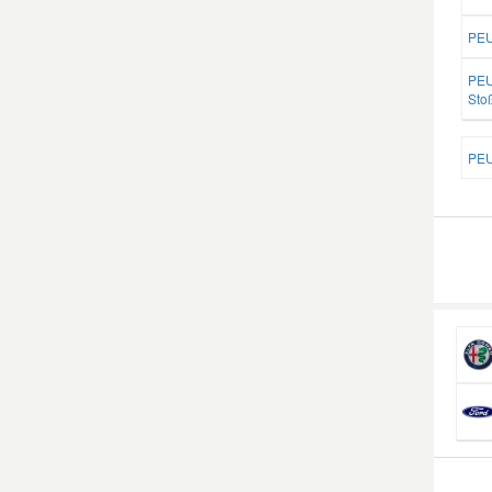
PEU
PEU
Sto
PEU