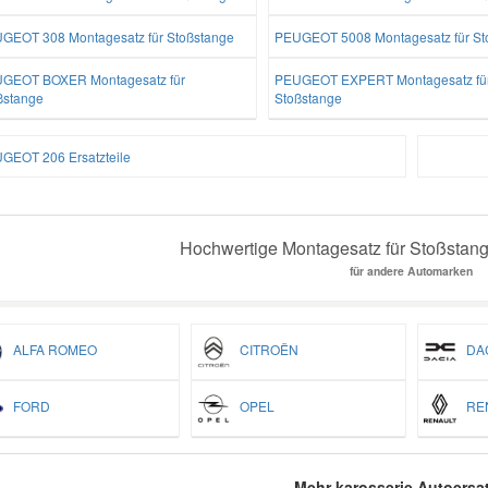
GEOT 308 Montagesatz für Stoßstange
PEUGEOT 5008 Montagesatz für St
GEOT BOXER Montagesatz für
PEUGEOT EXPERT Montagesatz fü
ßstange
Stoßstange
GEOT 206 Ersatzteile
Hochwertige Montagesatz für Stoßstange
für andere Automarken
ALFA ROMEO
CITROËN
DAC
FORD
OPEL
REN
Mehr karosserie Autoersat