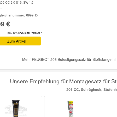
206 CC 2.0 S16, SW 1.6
..
gleichsnummer:
6999H0
09 €
inkl. 19% MwSt.zzgl. Versand *
Zum Artikel
Mehr PEUGEOT 206 Befestigungssatz für Stoßstange hint
Unsere Empfehlung für Montagesatz für 
206 CC, Schrägheck, Stufen