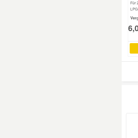
Für 
LPG.
Mazda Ersatzteile
Ver
6,
Mercedes Ersatzteile
Mini Ersatzteile
Mitsubishi Ersatzteile
Nissan Ersatzteile
Porsche Ersatzteile
Seat Ersatzteile
Skoda Ersatzteile