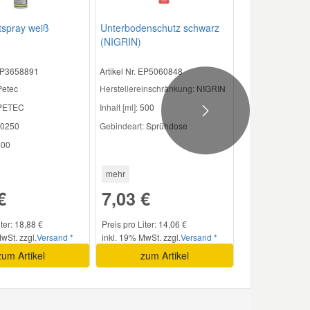
tspray weiß
Unterbodenschutz schwarz
(NIGRIN)
 EP3658891
Artikel Nr. EP5060848
Petec
Herstellereinschränkung:
NIGRIN
PETEC
Inhalt [ml]:
500
Next
0250
Gebindeart:
Sprühdose
00
mehr
€
7,03 €
iter: 18,88 €
Preis pro Liter: 14,06 €
wSt. zzgl.
Versand *
inkl. 19% MwSt. zzgl.
Versand *
zum Artikel
zum Artikel