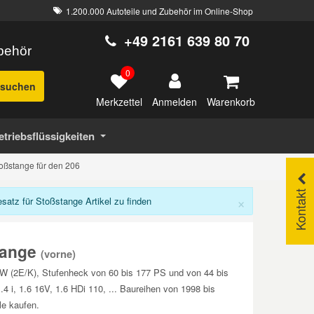
1.200.000 Autoteile und Zubehör im Online-Shop
+49 2161 639 80 70
ubehör
0
suchen
Merkzettel
Warenkorb
Anmelden
etriebsflüssigkeiten
oßstange für den 206
Kontakt
×
tz für Stoßstange Artikel zu finden
tange
(vorne)
SW (2E/K), Stufenheck von 60 bis 177 PS und von 44 bis
4 i, 1.6 16V, 1.6 HDi 110, ... Baureihen von 1998 bis
le kaufen.