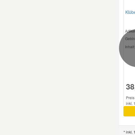
Klüb
Smart Ersatzteile
Artik
Suzuki Ersatzteile
Gebin
Inhalt:
Toyota Ersatzteile
Vauxhall Ersatzteile
38
Volvo Ersatzteile
Preis
inkl.
* inkl.