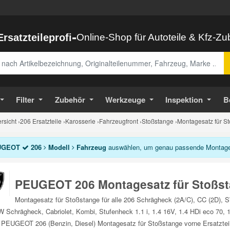
-
Ersatzteileprofi
Online-Shop für Autoteile & Kfz-Z
abe
Filter
Zubehör
Werkzeuge
Inspektion
B
sicht
›
206 Ersatzteile
›
Karosserie
›
Fahrzeugfront
›
Stoßstange
›
Montagesatz für St
UGEOT
206
Modell
Fahrzeug
auswählen, um genau passende Montagesa
PEUGEOT 206 Montagesatz für Stoßs
Montagesatz für Stoßstange für alle 206 Schrägheck (2A/C), CC (2D), 
 Schrägheck, Cabriolet, Kombi, Stufenheck 1.1 i, 1.4 16V, 1.4 HDi eco 70, 1.
 PEUGEOT 206 (Benzin, Diesel) Montagesatz für Stoßstange vorne Ersatztei