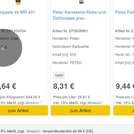
erpaste 46 MR 401
Petec Karosserie Klebe-und
Petec Fet
Dichtmasse grau
el Nr. EP1354354
Artikel Nr. EP3658961
Artikel Nr.
deart:
Tube
Hersteller
: Petec
Hersteller
: 
60g
Gebindeart:
Kartusche
Hersteller:
Previous
Inhalt [ml]:
310
Herst.-Nr.:
7
Hersteller:
PETEC
Inhalt [ml]:
5
mehr
,64 €
8,31 €
9,44 
 pro Kilogramm: 644,00 €
Preis pro Liter: 26,81 €
Preis pro L
 19% MwSt. zzgl.
Versand *
inkl. 19% MwSt. zzgl.
Versand *
inkl. 19% M
zum Artikel
zum Artikel
 19% MwSt. zzgl.
Versand
- Versandkostenfrei ab 99 € (DE)