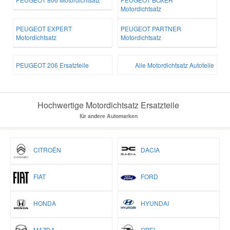
Motordichtsatz
Smart Ersatzteile
PEUGEOT EXPERT
PEUGEOT PARTNER
Motordichtsatz
Motordichtsatz
Suzuki Ersatzteile
PEUGEOT 206 Ersatzteile
Alle Motordichtsatz Autoteile
Toyota Ersatzteile
Hochwertige Motordichtsatz Ersatzteile
Vauxhall Ersatzteile
für andere Automarken
Volvo Ersatzteile
CITROËN
DACIA
FIAT
FORD
HONDA
HYUNDAI
MAZDA
OPEL