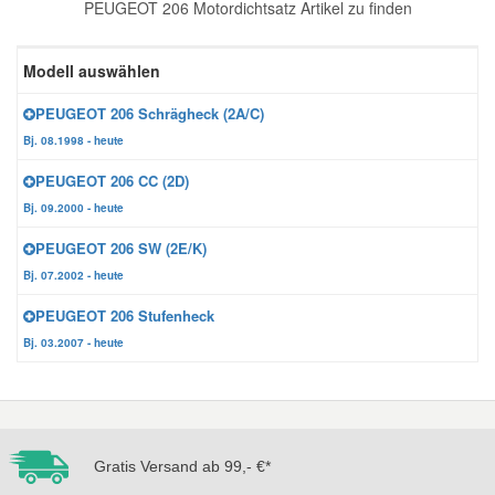
PEUGEOT 206 Motordichtsatz Artikel zu finden
Reparatur-Zubehör
Schlüsselgehäuse
Daewoo Ersatzteile
Scheibenreinigung
Modell auswählen
Karosserie Werkzeug
Werkstattbedarf
Daihatsu Ersatzteile
Zündanlage und Glühanlage
PEUGEOT 206 Schrägheck (2A/C)
Bj. 08.1998 - heute
Winter-Autozubehör
Dodge Ersatzteile
PEUGEOT 206 CC (2D)
Bj. 09.2000 - heute
Honda Ersatzteile
PEUGEOT 206 SW (2E/K)
Bj. 07.2002 - heute
Hyundai Ersatzteile
PEUGEOT 206 Stufenheck
Bj. 03.2007 - heute
Jeep Ersatzteile
Kia Ersatzteile
Gratis Versand ab 99,- €*
Lancia Ersatzteile