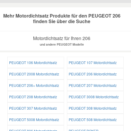
Mazda Ersatzteile
Mehr Motordichtsatz Produkte für den PEUGEOT 206
finden Sie über die Suche
Mercedes Ersatzteile
Motordichtsatz für Ihren 206
und andere PEUGEOT Modelle
Mini Ersatzteile
Mitsubishi Ersatzteile
PEUGEOT 106 Motordichtsatz
PEUGEOT 107 Motordichtsatz
PEUGEOT 2008 Motordichtsatz
PEUGEOT 206 Motordichtsatz
Nissan Ersatzteile
PEUGEOT 206+ Motordichtsatz
PEUGEOT 207 Motordichtsatz
Porsche Ersatzteile
PEUGEOT 208 Motordichtsatz
PEUGEOT 3008 Motordichtsatz
PEUGEOT 307 Motordichtsatz
PEUGEOT 308 Motordichtsatz
Seat Ersatzteile
PEUGEOT 5008 Motordichtsatz
PEUGEOT 508 Motordichtsatz
Skoda Ersatzteile
PEUGEOT 806 Motordichtsatz
PEUGEOT BOXER