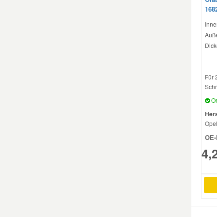
168
Inne
Auße
Dick
Für 
Schr
Or
Hers
Ope
OE-
4,