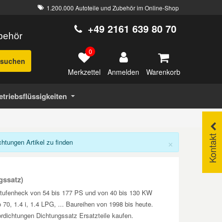
1.200.000 Autoteile und Zubehör im Online-Shop
+49 2161 639 80 70
ubehör
0
suchen
Merkzettel
Warenkorb
Anmelden
etriebsflüssigkeiten
Kontakt
×
tungen Artikel zu finden
gssatz)
Stufenheck von 54 bis 177 PS und von 40 bis 130 KW
70, 1.4 i, 1.4 LPG, ... Baureihen von 1998 bis heute.
dichtungen Dichtungssatz Ersatzteile kaufen.