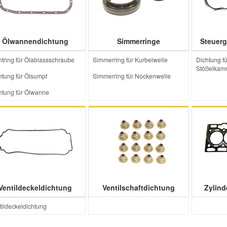
Ölwannendichtung
Simmerringe
Steuer
htring für Ölablassschraube
Simmerring für Kurbelwelle
Dichtung fü
Stößelkam
htung für Ölsumpf
Simmerring für Nockenwelle
htung für Ölwanne
Ventildeckeldichtung
Ventilschaftdichtung
Zylind
tildeckeldichtung