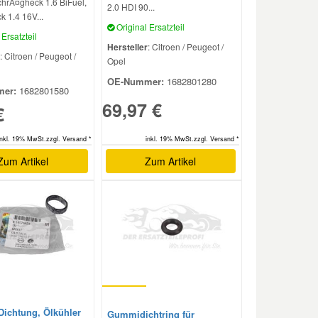
chrÃ¤gheck 1.6 BiFuel,
2.0 HDI 90...
 1.4 16V...
Original Ersatzteil
Ersatzteil
Hersteller
: Citroen / Peugeot /
: Citroen / Peugeot /
Opel
OE-Nummer:
1682801280
er:
1682801580
69,97 €
€
inkl. 19% MwSt.zzgl. Versand *
inkl. 19% MwSt.zzgl. Versand *
Zum Artikel
Zum Artikel
Dichtung, Ölkühler
Gummidichtring für