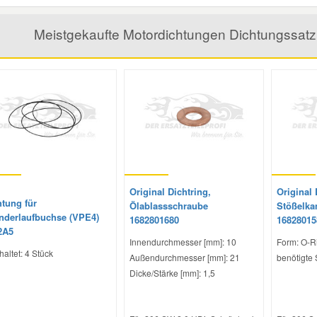
Meistgekaufte Motordichtungen Dichtungssatz
Original Dichtring,
Original 
htung für
Ölablassschraube
Stößelk
inderlaufbuchse (VPE4)
1682801680
16828015
2A5
Innendurchmesser [mm]: 10
Form: O-R
haltet: 4 Stück
Außendurchmesser [mm]: 21
benötigte 
Dicke/Stärke [mm]: 1,5