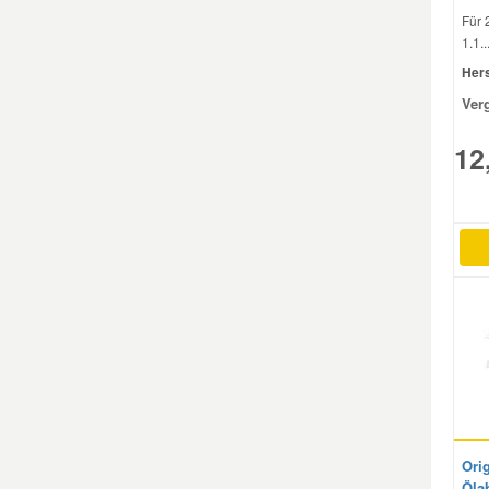
Für 
1.1..
Hers
Ver
12
Orig
Öla