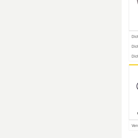
Smart Ersatzteile
Suzuki Ersatzteile
Dic
Dic
Toyota Ersatzteile
Dic
Vauxhall Ersatzteile
Volvo Ersatzteile
Ven