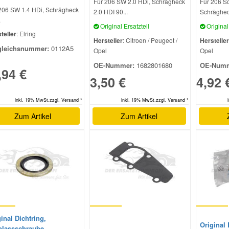
Für 206 SW 2.0 HDi, Schrägheck
Für 206 S
206 SW 1.4 HDi, Schrägheck
2.0 HDI 90...
Schrägheck
.
Original Ersatzteil
Original 
teller
: Elring
Hersteller
: Citroen / Peugeot /
Hersteller
gleichsnummer:
0112A5
Opel
Opel
OE-Nummer:
1682801680
OE-Numm
,94 €
3,50 €
4,92 
inkl. 19% MwSt.zzgl. Versand *
inkl. 19% MwSt.zzgl. Versand *
Zum Artikel
Zum Artikel
inal Dichtring,
Original 
blassschraube