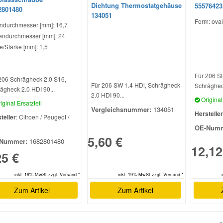
Dichtung Thermostatgehäuse
55576423
2801480
134051
Form: oval
ndurchmesser [mm]: 16,7
ndurchmesser [mm]: 24
e/Stärke [mm]: 1,5
Für 206 St
206 Schrägheck 2.0 S16,
Für 206 SW 1.4 HDi, Schrägheck
Schrägheck
ägheck 2.0 HDI 90...
2.0 HDI 90...
Original 
iginal Ersatzteil
Vergleichsnummer:
134051
Hersteller
teller
: Citroen / Peugeot /
l
OE-Numm
5,60 €
Nummer:
1682801480
12,12
25 €
inkl. 19% MwSt.zzgl. Versand *
inkl. 19% MwSt.zzgl. Versand *
Zum Artikel
Zum Artikel