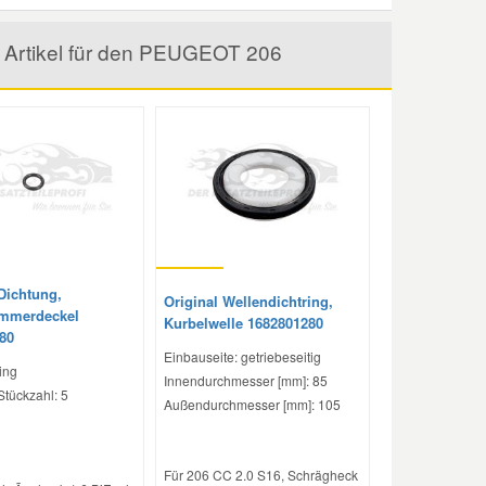
 Artikel für den PEUGEOT 206
Dichtung,
Original Wellendichtring,
ammerdeckel
Kurbelwelle 1682801280
80
Einbauseite: getriebeseitig
ing
Innendurchmesser [mm]: 85
Stückzahl: 5
Außendurchmesser [mm]: 105
Für 206 CC 2.0 S16, Schrägheck