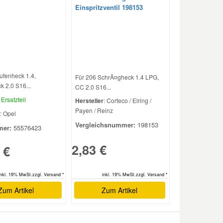
Einspritzventil 198153
ufenheck 1.4,
Für 206 SchrÃ¤gheck 1.4 LPG,
 2.0 S16...
CC 2.0 S16...
Ersatzteil
Hersteller
: Corteco / Elring /
Payen / Reinz
: Opel
Vergleichsnummer:
198153
er:
55576423
2,83 €
 €
inkl. 19% MwSt.zzgl. Versand *
inkl. 19% MwSt.zzgl. Versand *
Zum Artikel
Zum Artikel