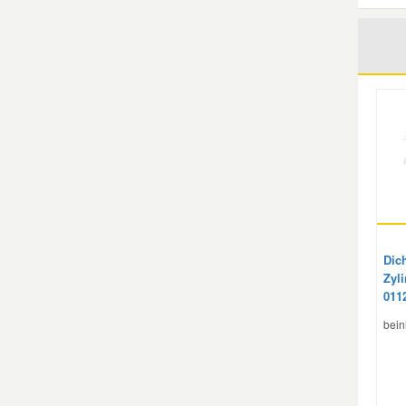
Dic
Zyl
011
bein