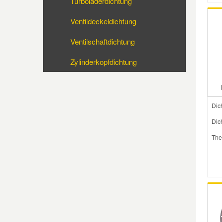
Turboladerdichtung
Ventildeckeldichtung
Mazda Ersatzteile
Ventilschaftdichtung
Mercedes Ersatzteile
Zylinderkopfdichtung
Mini Ersatzteile
Dic
Mitsubishi Ersatzteile
Dic
Nissan Ersatzteile
The
Porsche Ersatzteile
Seat Ersatzteile
Skoda Ersatzteile