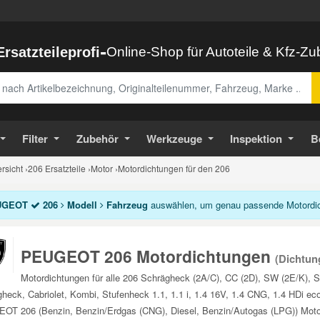
-
Ersatzteileprofi
Online-Shop für Autoteile & Kfz-Z
abe
Filter
Zubehör
Werkzeuge
Inspektion
B
sicht
›
206 Ersatzteile
›
Motor
›
Motordichtungen für den 206
UGEOT
206
Modell
Fahrzeug
auswählen, um genau passende Motordich
PEUGEOT 206 Motordichtungen
(Dichtun
Motordichtungen für alle 206 Schrägheck (2A/C), CC (2D), SW (2E/K), 
heck, Cabriolet, Kombi, Stufenheck 1.1, 1.1 i, 1.4 16V, 1.4 CNG, 1.4 HDi eco 
T 206 (Benzin, Benzin/Erdgas (CNG), Diesel, Benzin/Autogas (LPG)) Motor