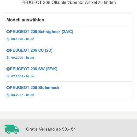
PEUGEOT 206 Ölkühlerzubehör Artikel zu finden
Reparatur-Zubehör
Schlüsselgehäuse
Daewoo Ersatzteile
Scheibenreinigung
Modell auswählen
Karosserie Werkzeug
Werkstattbedarf
Daihatsu Ersatzteile
Zündanlage und Glühanlage
PEUGEOT 206 Schrägheck (2A/C)
Bj. 08.1998 - heute
Winter-Autozubehör
Dodge Ersatzteile
PEUGEOT 206 CC (2D)
Bj. 09.2000 - heute
Honda Ersatzteile
PEUGEOT 206 SW (2E/K)
Bj. 07.2002 - heute
Hyundai Ersatzteile
PEUGEOT 206 Stufenheck
Bj. 03.2007 - heute
Jeep Ersatzteile
Kia Ersatzteile
Gratis Versand ab 99,- €*
Lancia Ersatzteile