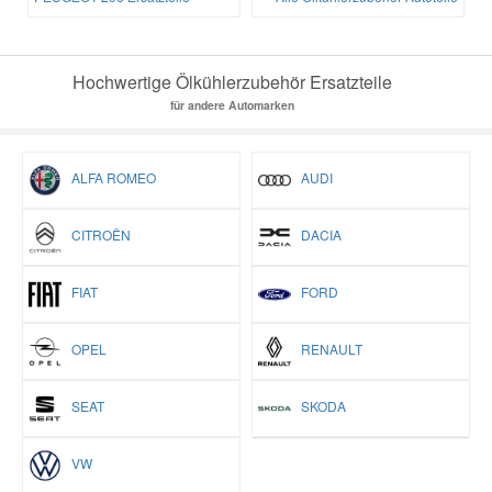
Hochwertige Ölkühlerzubehör Ersatzteile
für andere Automarken
ALFA ROMEO
AUDI
CITROËN
DACIA
FIAT
FORD
OPEL
RENAULT
SEAT
SKODA
VW