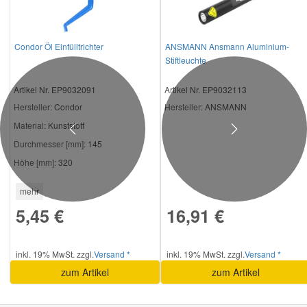
Condor Öl Einfülltrichter
ANSMANN Ansmann Aluminium-
Stiftleuchte
Artikel Nr. EP9032091
Artikel Nr. EP9032113
Hersteller
: Condor
Hersteller
: ANSMANN
Material:
Kunststoff
Previous
Next
Durchmesser [mm]:
145
Höhe [mm]:
320
mehr
5,45 €
16,91 €
inkl. 19% MwSt. zzgl.
Versand *
inkl. 19% MwSt. zzgl.
Versand *
zum Artikel
zum Artikel