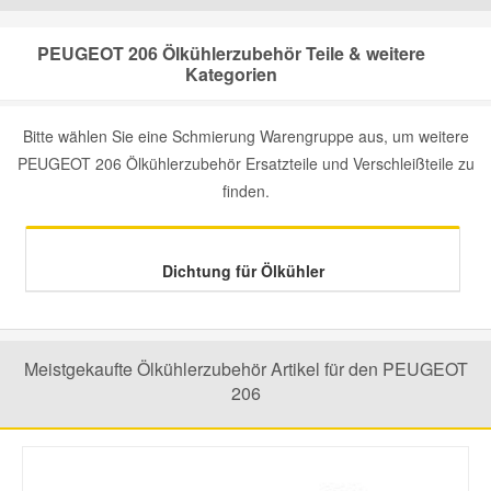
Mazda Ersatzteile
PEUGEOT 206 Ölkühlerzubehör Teile & weitere
Kategorien
Mercedes Ersatzteile
Bitte wählen Sie eine Schmierung Warengruppe aus, um weitere
PEUGEOT 206 Ölkühlerzubehör Ersatzteile und Verschleißteile zu
Mini Ersatzteile
finden.
Mitsubishi Ersatzteile
Dichtung für Ölkühler
Nissan Ersatzteile
Porsche Ersatzteile
Meistgekaufte Ölkühlerzubehör Artikel für den PEUGEOT
206
Seat Ersatzteile
Skoda Ersatzteile