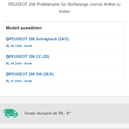
PEUGEOT 206 Pralldämpfer für Stoßstange (vorne) Artikel zu
Reparatur-Zubehör
Schlüsselgehäuse
Daewoo Ersatzteile
finden
Scheibenreinigung
Karosserie Werkzeug
Werkstattbedarf
Daihatsu Ersatzteile
Modell auswählen
Zündanlage und Glühanlage
PEUGEOT 206 Schrägheck (2A/C)
Winter-Autozubehör
Dodge Ersatzteile
Bj. 08.1998 - heute
PEUGEOT 206 CC (2D)
Honda Ersatzteile
Bj. 09.2000 - heute
PEUGEOT 206 SW (2E/K)
Hyundai Ersatzteile
Bj. 07.2002 - heute
Jeep Ersatzteile
Kia Ersatzteile
Gratis Versand ab 99,- €*
Lancia Ersatzteile