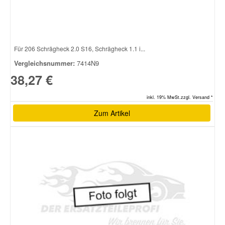
Smart Ersatzteile
Für 206 Schrägheck 2.0 S16, Schrägheck 1.1 i...
Suzuki Ersatzteile
Vergleichsnummer:
7414N9
38,27 €
Toyota Ersatzteile
inkl. 19% MwSt.zzgl. Versand *
Vauxhall Ersatzteile
Zum Artikel
Volvo Ersatzteile