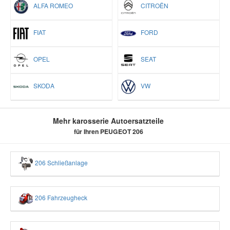
ALFA ROMEO
CITROËN
FIAT
FORD
OPEL
SEAT
SKODA
VW
Mehr karosserie Autoersatzteile
für Ihren PEUGEOT 206
206 Schließanlage
206 Fahrzeugheck