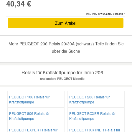
40,34 €
inkl. 19% MwSt.zzgl. Versand *
Smart Ersatzteile
Zum Artikel
Suzuki Ersatzteile
Mehr PEUGEOT 206 Relais 20/30A (schwarz) Teile finden Sie
Toyota Ersatzteile
über die Suche
Vauxhall Ersatzteile
Relais für Kraftstoffpumpe für Ihren 206
und andere PEUGEOT Modelle
Volvo Ersatzteile
PEUGEOT 106 Relais für
PEUGEOT 206 Relais für
Kraftstoffpumpe
Kraftstoffpumpe
PEUGEOT 806 Relais für
PEUGEOT BOXER Relais für
Kraftstoffpumpe
Kraftstoffpumpe
PEUGEOT EXPERT Relais für
PEUGEOT PARTNER Relais für