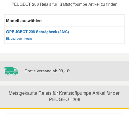
PEUGEOT 206 Relais für Kraftstoffpumpe Artikel zu finden
Reparatur-Zubehör
Schlüsselgehäuse
Daewoo Ersatzteile
Scheibenreinigung
Modell auswählen
Karosserie Werkzeug
Werkstattbedarf
Daihatsu Ersatzteile
Zündanlage und Glühanlage
PEUGEOT 206 Schrägheck (2A/C)
Bj. 08.1998 - heute
Winter-Autozubehör
Dodge Ersatzteile
Honda Ersatzteile
Gratis Versand ab 99,- €*
Hyundai Ersatzteile
Jeep Ersatzteile
Meistgekaufte Relais für Kraftstoffpumpe Artikel für den
PEUGEOT 206
Kia Ersatzteile
Lancia Ersatzteile