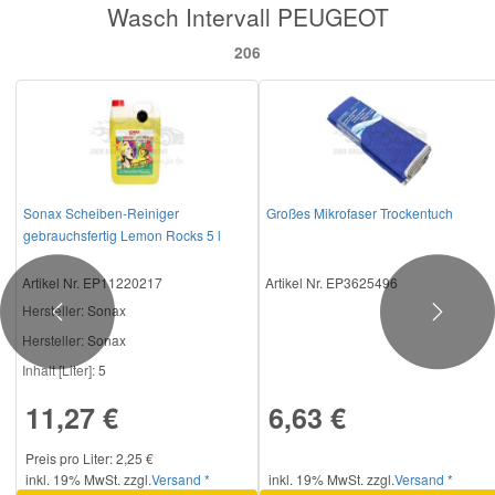
Wasch Intervall PEUGEOT
Reparatur-Zubehör
Schlüsselgehäuse
Daewoo Ersatzteile
Scheibenreinigung
206
Karosserie Werkzeug
Werkstattbedarf
Daihatsu Ersatzteile
Zündanlage und Glühanlage
Winter-Autozubehör
Dodge Ersatzteile
Sonax Scheiben-Reiniger
Großes Mikrofaser Trockentuch
Honda Ersatzteile
gebrauchsfertig Lemon Rocks 5 l
Artikel Nr. EP11220217
Artikel Nr. EP3625496
Hyundai Ersatzteile
Hersteller
: Sonax
Previous
Next
Hersteller:
Sonax
Jeep Ersatzteile
Inhalt [Liter]:
5
11,27 €
6,63 €
Kia Ersatzteile
Preis pro Liter: 2,25 €
Lancia Ersatzteile
inkl. 19% MwSt. zzgl.
Versand *
inkl. 19% MwSt. zzgl.
Versand *